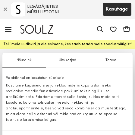
LEGĀDĀJIETIES
Kasutage
MŪSU LIETOTNI
app.shop.ui.
Ostuk
Telli meie uudiskiri ja ole esimene, kes saab teada meie soodusmüügist!
Nõusolek
Üksikasjad
Teave
Veebilehel on kasutatud küpsiseid.
Kasutame küpsiseid sisu ja reklaamide isikupärastamiseks,
sotsiaalse meedia funktsioonide pakkumiseks ning liikluse
analüüsimiseks. Edastame teavet selle kohta, kuidas meie saiti
kasutate, ka oma sotsiaalse meedia, reklaami- ja
analüüsipartneritele, kes võivad seda kombineerida muu teabega,
mida olete neile esitanud või mida nad on kogunud teiepoolse
teenuste kasutamise käigus.