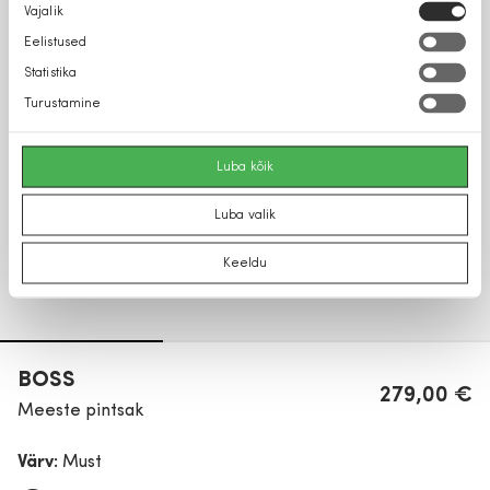
Nõusoleku
Vajalik
valik
Eelistused
Statistika
Turustamine
Luba kõik
Luba valik
Keeldu
BOSS
279,00 €
Meeste pintsak
Värv:
Must