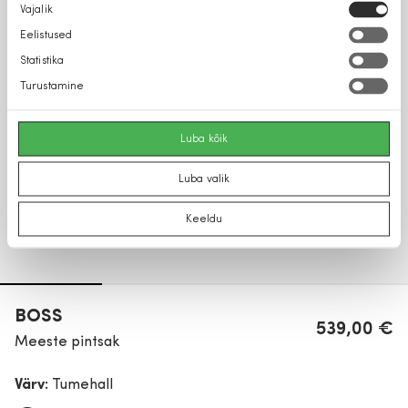
Nõusoleku
Vajalik
valik
Eelistused
Statistika
Turustamine
Luba kõik
Luba valik
Keeldu
BOSS
539,00 €
Meeste pintsak
Värv:
Tumehall