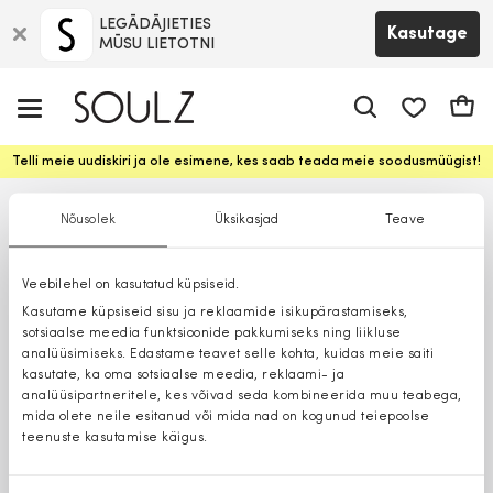
LEGĀDĀJIETIES
Kasutage
MŪSU LIETOTNI
app.shop.ui.
Ostuk
Telli meie uudiskiri ja ole esimene, kes saab teada meie soodusmüügist!
Nõusolek
Üksikasjad
Teave
Veebilehel on kasutatud küpsiseid.
Kasutame küpsiseid sisu ja reklaamide isikupärastamiseks,
sotsiaalse meedia funktsioonide pakkumiseks ning liikluse
analüüsimiseks. Edastame teavet selle kohta, kuidas meie saiti
kasutate, ka oma sotsiaalse meedia, reklaami- ja
analüüsipartneritele, kes võivad seda kombineerida muu teabega,
mida olete neile esitanud või mida nad on kogunud teiepoolse
teenuste kasutamise käigus.