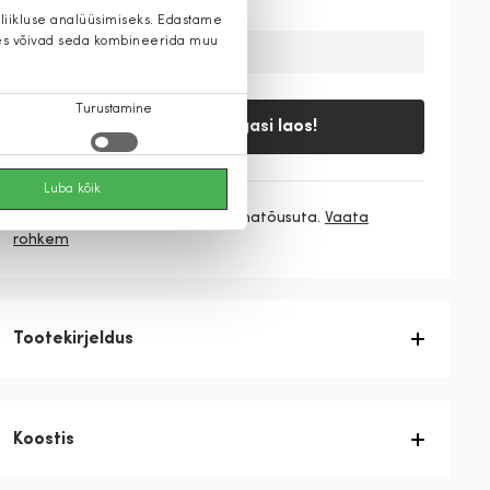
 liikluse analüüsimiseks. Edastame
 kes võivad seda kombineerida muu
Ajutiselt on toode laost otsas
Turustamine
Teavita, kui tagasi laos!
Luba kõik
3 makset
53,00 €
/ kuu ilma hinnatõusuta.
Vaata
rohkem
Tootekirjeldus
Koostis