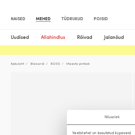
NAISED
MEHED
TÜDRUKUD
POISID
Uudised
Allahindlus
Rõivad
Jalanõud
Koduleht
Bleiserid
BOSS
Meeste pintsak
Nõusolek
Veebilehel on kasutatud küpsiseid.