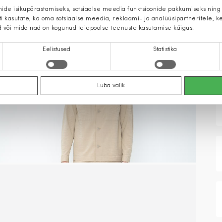
mide isikupärastamiseks, sotsiaalse meedia funktsioonide pakkumiseks ning
iti kasutate, ka oma sotsiaalse meedia, reklaami- ja analüüsipartneritele,
d või mida nad on kogunud teiepoolse teenuste kasutamise käigus.
Eelistused
Statistika
Luba valik