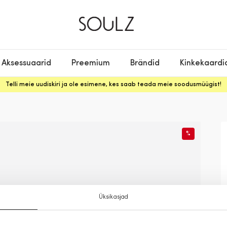
Aksessuaarid
Preemium
Brändid
Kinkekaardi
Telli meie uudiskiri ja ole esimene, kes saab teada meie soodusmüügist!
%
Üksikasjad