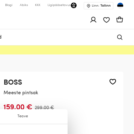
Blogi
Abiks
KKK
Ligipääsetavus
Linn:
Tallinn
app.shop.ui.wis
Ostukor
d
BOSS
Meeste pintsak
159,00 €
299,00 €
Teave
Värv:
Liiv
275
001