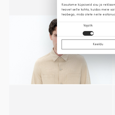
Kasutame küpsiseid sisu ja reklaa
teavet selle kohta, kuidas meie sa
teabega, mida olete neile esitanu
Nõusoleku
Vajalik
valik
Keeldu