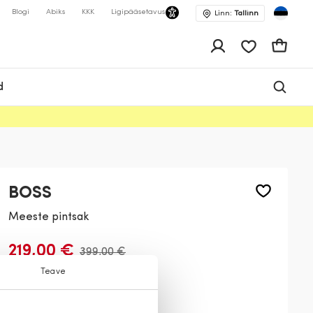
Blogi
Abiks
KKK
Ligipääsetavus
Linn:
Tallinn
app.shop.ui.wis
Ostukor
d
BOSS
Meeste pintsak
219,00 €
399,00 €
Teave
Värv:
Liiv
275
404