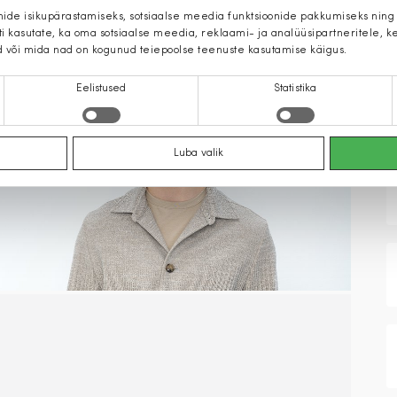
mide isikupärastamiseks, sotsiaalse meedia funktsioonide pakkumiseks ning
iti kasutate, ka oma sotsiaalse meedia, reklaami- ja analüüsipartneritele,
d või mida nad on kogunud teiepoolse teenuste kasutamise käigus.
Eelistused
Statistika
Luba valik