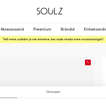
Aksessuaarid
Preemium
Brändid
Kinkekaardi
Telli meie uudiskiri ja ole esimene, kes saab teada meie soodusmüügist!
%
Üksikasjad