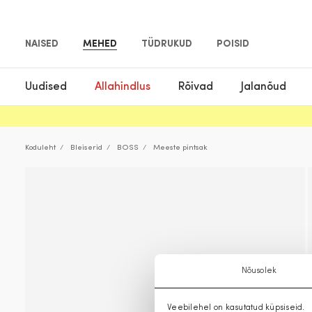
NAISED
MEHED
TÜDRUKUD
POISID
Uudised
Allahindlus
Rõivad
Jalanõud
Koduleht
Bleiserid
BOSS
Meeste pintsak
Nõusolek
Veebilehel on kasutatud küpsiseid.