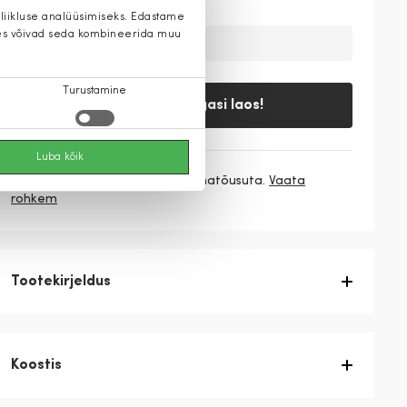
 liikluse analüüsimiseks. Edastame
 kes võivad seda kombineerida muu
Ajutiselt on toode laost otsas
Turustamine
Teavita, kui tagasi laos!
Luba kõik
3 makset
73,00 €
/ kuu ilma hinnatõusuta.
Vaata
rohkem
Tootekirjeldus
Koostis