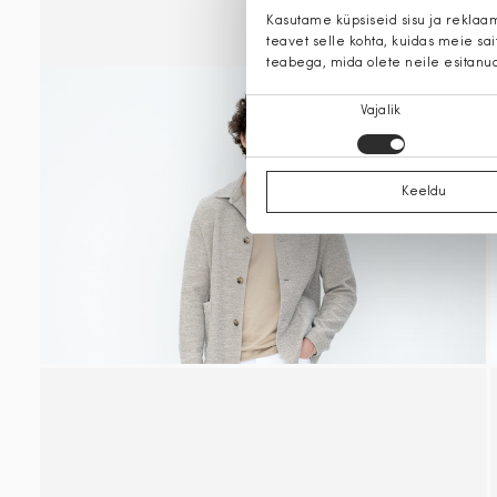
Kasutame küpsiseid sisu ja reklaa
teavet selle kohta, kuidas meie sa
teabega, mida olete neile esitanu
Nõusoleku
Vajalik
valik
Keeldu