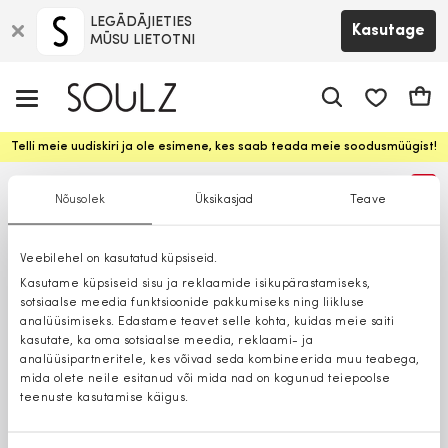
LEGĀDĀJIETIES
Kasutage
MŪSU LIETOTNI
app.shop.ui.
Ostuk
Telli meie uudiskiri ja ole esimene, kes saab teada meie soodusmüügist!
%
Nõusolek
Üksikasjad
Teave
Veebilehel on kasutatud küpsiseid.
Kasutame küpsiseid sisu ja reklaamide isikupärastamiseks,
sotsiaalse meedia funktsioonide pakkumiseks ning liikluse
analüüsimiseks. Edastame teavet selle kohta, kuidas meie saiti
kasutate, ka oma sotsiaalse meedia, reklaami- ja
analüüsipartneritele, kes võivad seda kombineerida muu teabega,
mida olete neile esitanud või mida nad on kogunud teiepoolse
teenuste kasutamise käigus.