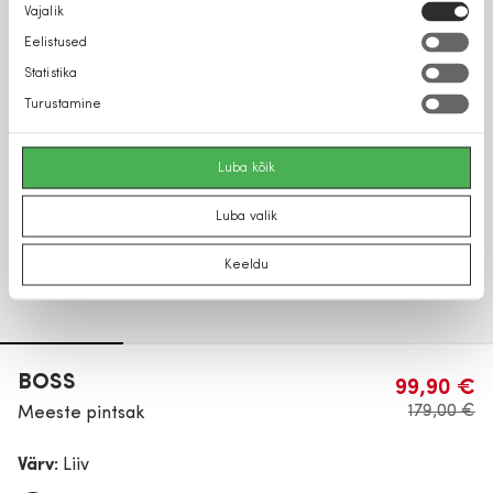
Nõusoleku
Vajalik
valik
Eelistused
Statistika
Turustamine
Luba kõik
Luba valik
Keeldu
BOSS
99,90 €
179,00 €
Meeste pintsak
Värv:
Liiv