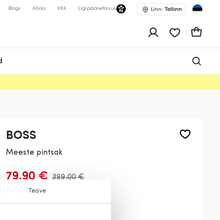
Blogi
Abiks
KKK
Ligipääsetavus
Linn:
Tallinn
app.shop.ui.wis
Ostukor
d
BOSS
Meeste pintsak
79,90 €
399,00 €
Teave
Värv:
Tumesinine
497