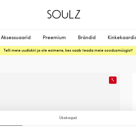
Aksessuaarid
Preemium
Brändid
Kinkekaardi
Telli meie uudiskiri ja ole esimene, kes saab teada meie soodusmüügist!
%
Üksikasjad