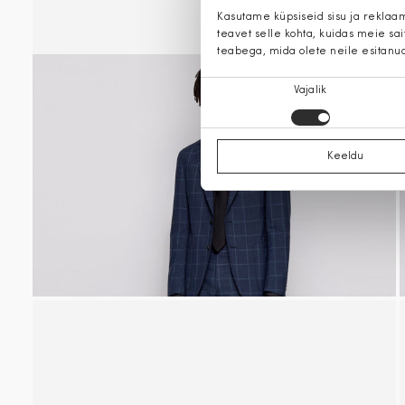
Kasutame küpsiseid sisu ja reklaa
teavet selle kohta, kuidas meie sa
teabega, mida olete neile esitanu
Nõusoleku
Vajalik
valik
Keeldu