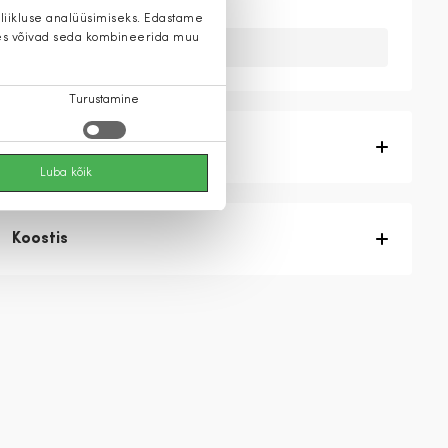
 liikluse analüüsimiseks. Edastame
 kes võivad seda kombineerida muu
Kahuks meil ei ole seda toodet.
Turustamine
Tootekirjeldus
Luba kõik
Koostis