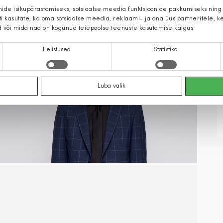
mide isikupärastamiseks, sotsiaalse meedia funktsioonide pakkumiseks ning
iti kasutate, ka oma sotsiaalse meedia, reklaami- ja analüüsipartneritele,
d või mida nad on kogunud teiepoolse teenuste kasutamise käigus.
Eelistused
Statistika
Luba valik