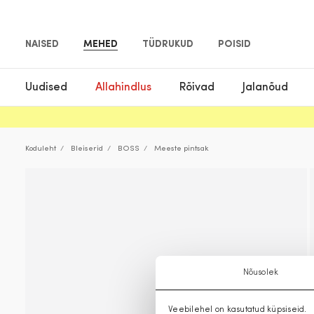
NAISED
MEHED
TÜDRUKUD
POISID
Uudised
Allahindlus
Rõivad
Jalanõud
Koduleht
Bleiserid
BOSS
Meeste pintsak
Nõusolek
Veebilehel on kasutatud küpsiseid.