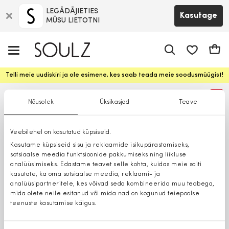
LEGĀDĀJIETIES
Kasutage
MŪSU LIETOTNI
app.shop.ui.
Ostuk
Telli meie uudiskiri ja ole esimene, kes saab teada meie soodusmüügist!
%
Nõusolek
Üksikasjad
Teave
Veebilehel on kasutatud küpsiseid.
Kasutame küpsiseid sisu ja reklaamide isikupärastamiseks,
sotsiaalse meedia funktsioonide pakkumiseks ning liikluse
analüüsimiseks. Edastame teavet selle kohta, kuidas meie saiti
kasutate, ka oma sotsiaalse meedia, reklaami- ja
analüüsipartneritele, kes võivad seda kombineerida muu teabega,
mida olete neile esitanud või mida nad on kogunud teiepoolse
teenuste kasutamise käigus.