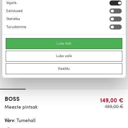
Nõusoleku
Vajalik
valik
Eelistused
Statistika
Turustamine
Luba kõik
Luba valik
Keeldu
BOSS
149,00 €
499,00 €
Meeste pintsak
Värv:
Tumehall