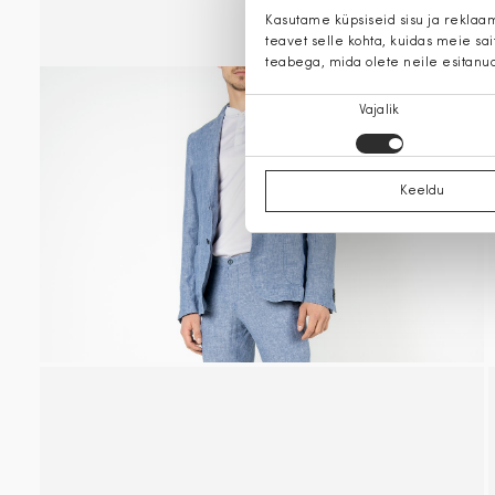
Kasutame küpsiseid sisu ja reklaa
teavet selle kohta, kuidas meie sa
teabega, mida olete neile esitanu
Nõusoleku
Vajalik
valik
Keeldu