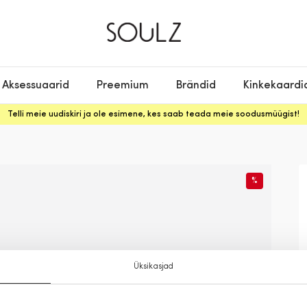
Aksessuaarid
Preemium
Brändid
Kinkekaardi
Telli meie uudiskiri ja ole esimene, kes saab teada meie soodusmüügist!
%
Üksikasjad