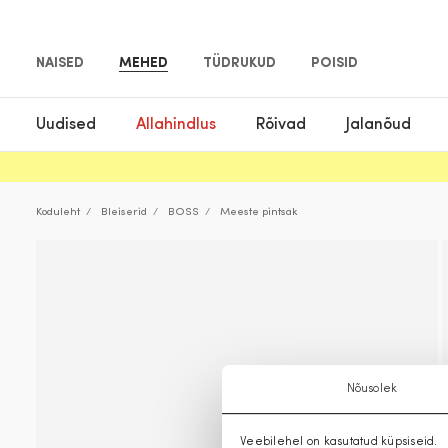
NAISED
MEHED
TÜDRUKUD
POISID
Uudised
Allahindlus
Rõivad
Jalanõud
Koduleht
Bleiserid
BOSS
Meeste pintsak
Nõusolek
Veebilehel on kasutatud küpsiseid.