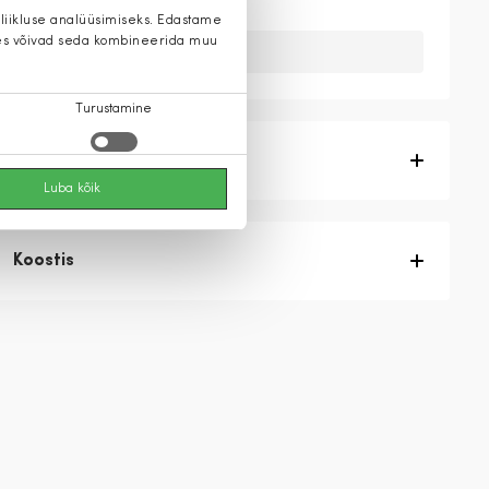
 liikluse analüüsimiseks. Edastame
 kes võivad seda kombineerida muu
Kahuks meil ei ole seda toodet.
Turustamine
Tootekirjeldus
Luba kõik
Koostis