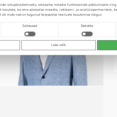
mide isikupärastamiseks, sotsiaalse meedia funktsioonide pakkumiseks ning
iti kasutate, ka oma sotsiaalse meedia, reklaami- ja analüüsipartneritele,
d või mida nad on kogunud teiepoolse teenuste kasutamise käigus.
Eelistused
Statistika
Luba valik