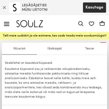
LEGĀDĀJIETIES
Kasutage
MŪSU LIETOTNI
app.shop.ui.
Ostuk
Telli meie uudiskiri ja ole esimene, kes saab teada meie soodusmüügist!
%
Nõusolek
Üksikasjad
Teave
Veebilehel on kasutatud küpsiseid.
Kasutame küpsiseid sisu ja reklaamide isikupärastamiseks,
sotsiaalse meedia funktsioonide pakkumiseks ning liikluse
analüüsimiseks. Edastame teavet selle kohta, kuidas meie saiti
kasutate, ka oma sotsiaalse meedia, reklaami- ja
analüüsipartneritele, kes võivad seda kombineerida muu teabega,
mida olete neile esitanud või mida nad on kogunud teiepoolse
teenuste kasutamise käigus.