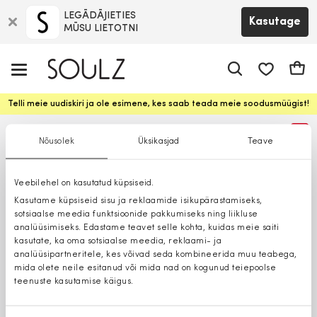
LEGĀDĀJIETIES
Kasutage
MŪSU LIETOTNI
app.shop.ui.
Ostuk
Telli meie uudiskiri ja ole esimene, kes saab teada meie soodusmüügist!
%
Nõusolek
Üksikasjad
Teave
Veebilehel on kasutatud küpsiseid.
Kasutame küpsiseid sisu ja reklaamide isikupärastamiseks,
sotsiaalse meedia funktsioonide pakkumiseks ning liikluse
analüüsimiseks. Edastame teavet selle kohta, kuidas meie saiti
kasutate, ka oma sotsiaalse meedia, reklaami- ja
analüüsipartneritele, kes võivad seda kombineerida muu teabega,
mida olete neile esitanud või mida nad on kogunud teiepoolse
teenuste kasutamise käigus.