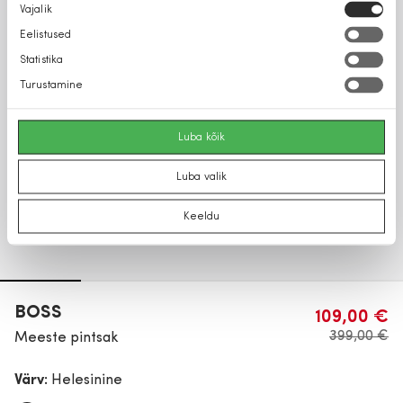
Nõusoleku
Vajalik
valik
Eelistused
Statistika
Turustamine
Luba kõik
Luba valik
Keeldu
BOSS
109,00 €
399,00 €
Meeste pintsak
Värv:
Helesinine