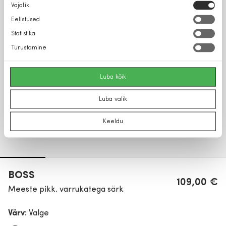
Nõusoleku
Vajalik
valik
Eelistused
Statistika
Turustamine
Luba kõik
Luba valik
Keeldu
BOSS
109,00 €
Meeste pikk. varrukatega särk
Värv:
Valge