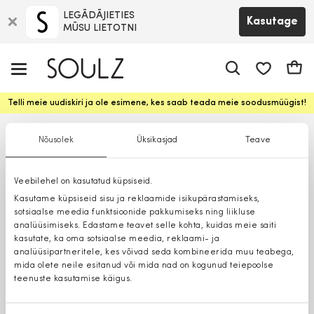
LEGĀDĀJIETIES
Kasutage
MŪSU LIETOTNI
app.shop.ui.
Ostuk
Telli meie uudiskiri ja ole esimene, kes saab teada meie soodusmüügist!
Nõusolek
Üksikasjad
Teave
Veebilehel on kasutatud küpsiseid.
Kasutame küpsiseid sisu ja reklaamide isikupärastamiseks,
sotsiaalse meedia funktsioonide pakkumiseks ning liikluse
analüüsimiseks. Edastame teavet selle kohta, kuidas meie saiti
kasutate, ka oma sotsiaalse meedia, reklaami- ja
analüüsipartneritele, kes võivad seda kombineerida muu teabega,
mida olete neile esitanud või mida nad on kogunud teiepoolse
teenuste kasutamise käigus.