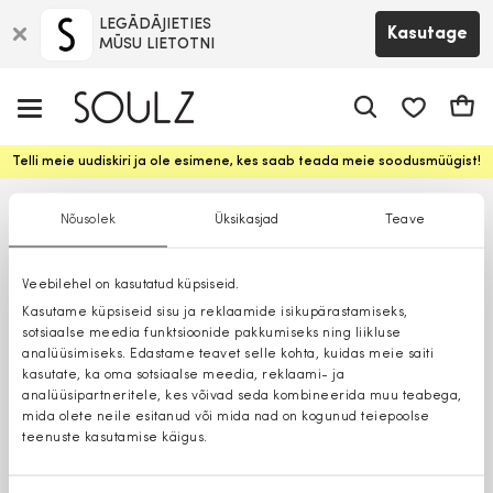
LEGĀDĀJIETIES
Kasutage
MŪSU LIETOTNI
app.shop.ui.
Ostuk
Telli meie uudiskiri ja ole esimene, kes saab teada meie soodusmüügist!
Nõusolek
Üksikasjad
Teave
Veebilehel on kasutatud küpsiseid.
Kasutame küpsiseid sisu ja reklaamide isikupärastamiseks,
sotsiaalse meedia funktsioonide pakkumiseks ning liikluse
analüüsimiseks. Edastame teavet selle kohta, kuidas meie saiti
kasutate, ka oma sotsiaalse meedia, reklaami- ja
analüüsipartneritele, kes võivad seda kombineerida muu teabega,
mida olete neile esitanud või mida nad on kogunud teiepoolse
teenuste kasutamise käigus.