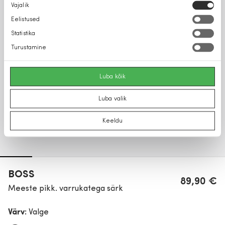
Nõusoleku
Vajalik
valik
Eelistused
Statistika
Turustamine
Luba kõik
Luba valik
Keeldu
BOSS
89,90 €
Meeste pikk. varrukatega särk
Värv:
Valge