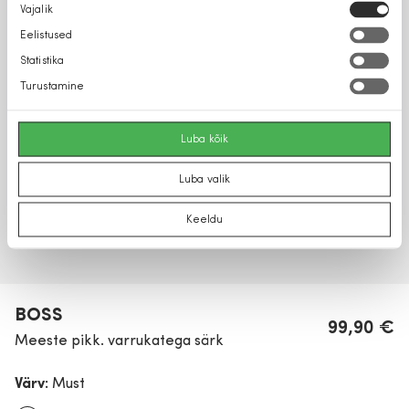
Nõusoleku
Vajalik
valik
Eelistused
Statistika
Turustamine
Luba kõik
Luba valik
Keeldu
BOSS
99,90 €
Meeste pikk. varrukatega särk
Värv:
Must