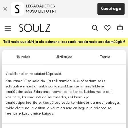
LEGĀDĀJIETIES
Kasutage
MŪSU LIETOTNI
app.shop.ui.
Ostuk
Telli meie uudiskiri ja ole esimene, kes saab teada meie soodusmüügist!
Nõusolek
Üksikasjad
Teave
Veebilehel on kasutatud küpsiseid.
Kasutame küpsiseid sisu ja reklaamide isikupärastamiseks,
sotsiaalse meedia funktsioonide pakkumiseks ning liikluse
analüüsimiseks. Edastame teavet selle kohta, kuidas meie saiti
kasutate, ka oma sotsiaalse meedia, reklaami- ja
analüüsipartneritele, kes võivad seda kombineerida muu teabega,
mida olete neile esitanud või mida nad on kogunud teiepoolse
teenuste kasutamise käigus.