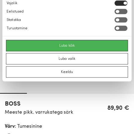
Nõusoleku
Vajalik
valik
Eelistused
Statistika
Turustamine
Luba kõik
Luba valik
Keeldu
BOSS
89,90 €
Meeste pikk. varrukatega särk
Värv:
Tumesinine