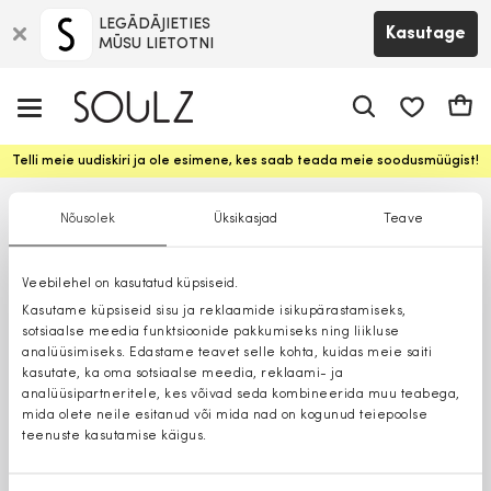
LEGĀDĀJIETIES
Kasutage
MŪSU LIETOTNI
app.shop.ui.
Ostuk
Telli meie uudiskiri ja ole esimene, kes saab teada meie soodusmüügist!
Nõusolek
Üksikasjad
Teave
Veebilehel on kasutatud küpsiseid.
Kasutame küpsiseid sisu ja reklaamide isikupärastamiseks,
sotsiaalse meedia funktsioonide pakkumiseks ning liikluse
analüüsimiseks. Edastame teavet selle kohta, kuidas meie saiti
kasutate, ka oma sotsiaalse meedia, reklaami- ja
analüüsipartneritele, kes võivad seda kombineerida muu teabega,
mida olete neile esitanud või mida nad on kogunud teiepoolse
teenuste kasutamise käigus.