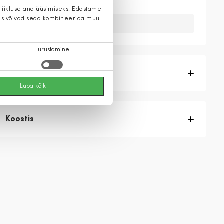
 liikluse analüüsimiseks. Edastame
 kes võivad seda kombineerida muu
Kahuks meil ei ole seda toodet.
Turustamine
Tootekirjeldus
Luba kõik
Koostis