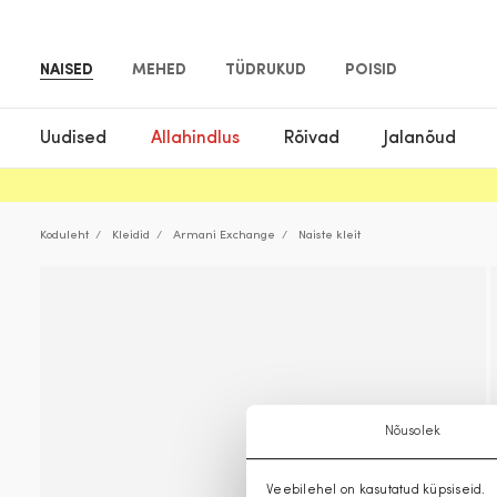
NAISED
MEHED
TÜDRUKUD
POISID
Uudised
Allahindlus
Rõivad
Jalanõud
Koduleht
Kleidid
Armani Exchange
Naiste kleit
Nõusolek
Veebilehel on kasutatud küpsiseid.