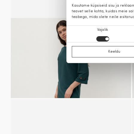
Kasutame küpsiseid sisu ja reklaa
teavet selle kohta, kuidas meie sa
teabega, mida olete neile esitanu
Nõusoleku
Vajalik
valik
Keeldu