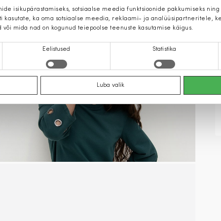
mide isikupärastamiseks, sotsiaalse meedia funktsioonide pakkumiseks ning
iti kasutate, ka oma sotsiaalse meedia, reklaami- ja analüüsipartneritele,
d või mida nad on kogunud teiepoolse teenuste kasutamise käigus.
Eelistused
Statistika
Luba valik