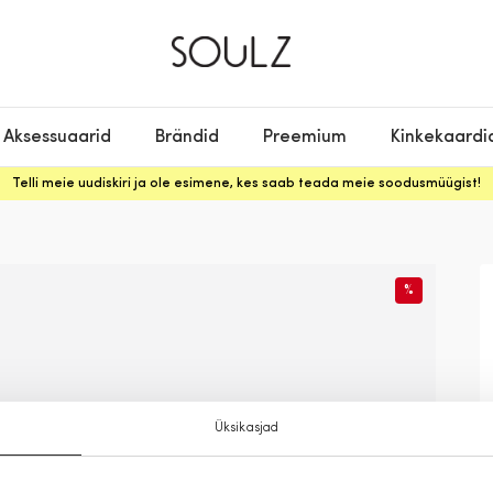
Aksessuaarid
Brändid
Preemium
Kinkekaardi
Telli meie uudiskiri ja ole esimene, kes saab teada meie soodusmüügist!
%
Üksikasjad