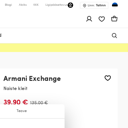
Blogi
Abiks
KKK
Ligipääsetavus
Linn:
Tallinn
app.shop.ui.wis
Ostukor
d
Armani Exchange
Naiste kleit
39,90 €
135,00 €
Teave
Värv:
Roheline
1813