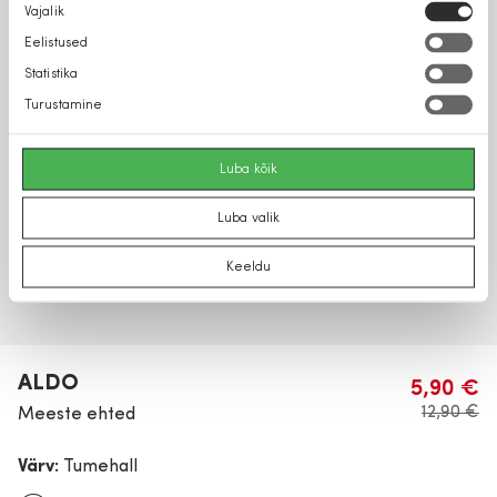
Nõusoleku
Vajalik
valik
Eelistused
Statistika
Turustamine
Luba kõik
Luba valik
Keeldu
ALDO
5,90 €
12,90 €
Meeste ehted
Värv:
Tumehall