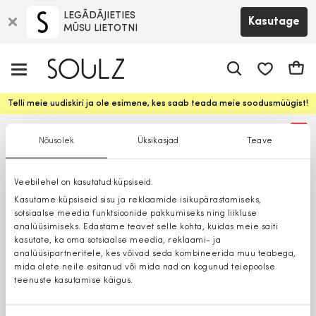
LEGĀDĀJIETIES
Kasutage
MŪSU LIETOTNI
app.shop.ui.
Ostuk
Telli meie uudiskiri ja ole esimene, kes saab teada meie soodusmüügist!
%
Nõusolek
Üksikasjad
Teave
Veebilehel on kasutatud küpsiseid.
Kasutame küpsiseid sisu ja reklaamide isikupärastamiseks,
sotsiaalse meedia funktsioonide pakkumiseks ning liikluse
analüüsimiseks. Edastame teavet selle kohta, kuidas meie saiti
kasutate, ka oma sotsiaalse meedia, reklaami- ja
analüüsipartneritele, kes võivad seda kombineerida muu teabega,
mida olete neile esitanud või mida nad on kogunud teiepoolse
teenuste kasutamise käigus.