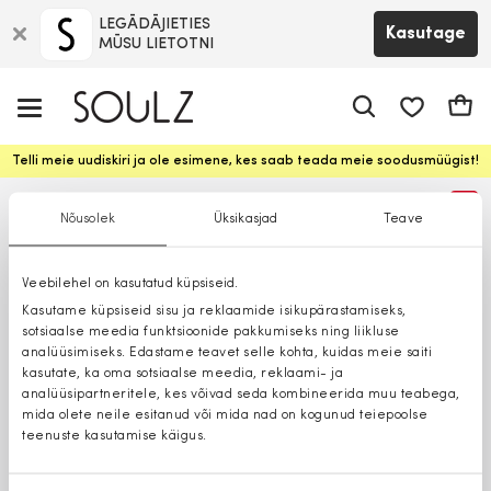
LEGĀDĀJIETIES
Kasutage
MŪSU LIETOTNI
app.shop.ui.
Ostuk
Telli meie uudiskiri ja ole esimene, kes saab teada meie soodusmüügist!
%
Nõusolek
Üksikasjad
Teave
Veebilehel on kasutatud küpsiseid.
Kasutame küpsiseid sisu ja reklaamide isikupärastamiseks,
sotsiaalse meedia funktsioonide pakkumiseks ning liikluse
analüüsimiseks. Edastame teavet selle kohta, kuidas meie saiti
kasutate, ka oma sotsiaalse meedia, reklaami- ja
analüüsipartneritele, kes võivad seda kombineerida muu teabega,
mida olete neile esitanud või mida nad on kogunud teiepoolse
teenuste kasutamise käigus.