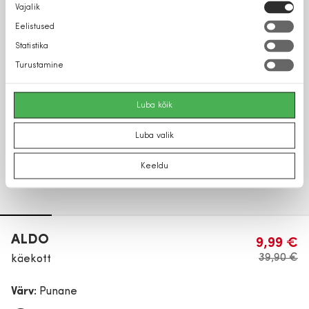
Nõusoleku
Vajalik
valik
Eelistused
Statistika
Turustamine
Luba kõik
Luba valik
Keeldu
ALDO
9,99 €
39,90 €
käekott
Värv:
Punane