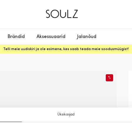
Brändid
Aksessuaarid
Jalanõud
Telli meie uudiskiri ja ole esimene, kes saab teada meie soodusmüügist!
%
Üksikasjad