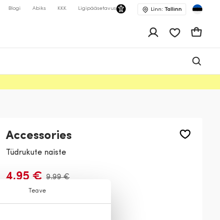
Blogi
Abiks
KKK
Ligipääsetavus
Linn:
Tallinn
app.shop.ui.wis
Ostukor
Accessories
Tüdrukute naiste
4,95 €
9,99 €
Teave
Värv:
Must
99
92