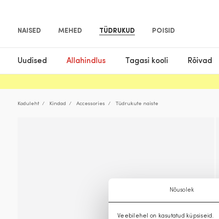
NAISED
MEHED
TÜDRUKUD
POISID
Uudised
Allahindlus
Tagasi kooli
Rõivad
Koduleht
Kindad
Accessories
Tüdrukute naiste
Nõusolek
Veebilehel on kasutatud küpsiseid.