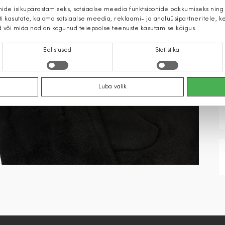
mide isikupärastamiseks, sotsiaalse meedia funktsioonide pakkumiseks ning
iti kasutate, ka oma sotsiaalse meedia, reklaami- ja analüüsipartneritele,
d või mida nad on kogunud teiepoolse teenuste kasutamise käigus.
Eelistused
Statistika
Luba valik