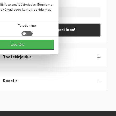
 liikluse analüüsimiseks. Edastame
 kes võivad seda kombineerida muu
Ajutiselt on toode laost otsas
Turustamine
Teavita, kui tagasi laos!
Luba kõik
Tootekirjeldus
Koostis