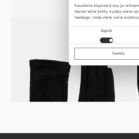
Kasutame küpsiseid sisu ja reklaa
teavet selle kohta, kuidas meie sa
teabega, mida olete neile esitanu
Nõusoleku
Vajalik
valik
Keeldu