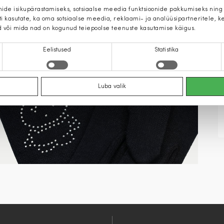
mide isikupärastamiseks, sotsiaalse meedia funktsioonide pakkumiseks ning
iti kasutate, ka oma sotsiaalse meedia, reklaami- ja analüüsipartneritele,
d või mida nad on kogunud teiepoolse teenuste kasutamise käigus.
Eelistused
Statistika
Luba valik