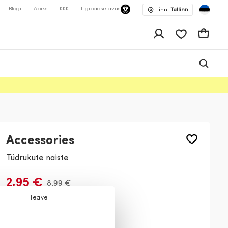
Blogi
Abiks
KKK
Ligipääsetavus
Linn:
Tallinn
app.shop.ui.wis
Ostukor
Accessories
Tüdrukute naiste
2,95 €
8,99 €
Teave
Värv:
Tumesinine
53
92