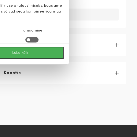
 liikluse analüüsimiseks. Edastame
 kes võivad seda kombineerida muu
Kahuks meil ei ole seda toodet.
Turustamine
Tootekirjeldus
Luba kõik
Koostis