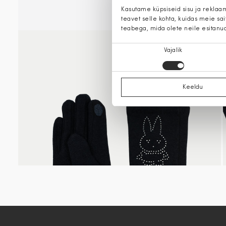
Kasutame küpsiseid sisu ja reklaa
teavet selle kohta, kuidas meie sa
teabega, mida olete neile esitanu
Nõusoleku
Vajalik
valik
Keeldu