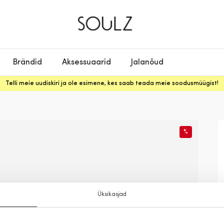
Brändid
Aksessuaarid
Jalanõud
Telli meie uudiskiri ja ole esimene, kes saab teada meie soodusmüügist!
%
Üksikasjad