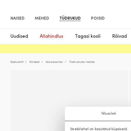
NAISED
MEHED
TÜDRUKUD
POISID
Uudised
Allahindlus
Tagasi kooli
Rõivad
Koduleht
Kindad
Accessories
Tüdrukute naiste
Nõusolek
Veebilehel on kasutatud küpsiseid.