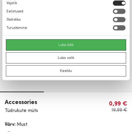
Nõusoleku
Vajalik
valik
Eelistused
Statistika
Turustamine
Luba kõik
Luba valik
Keeldu
Accessories
0,99 €
19,99 €
Tüdrukute müts
Värv:
Must