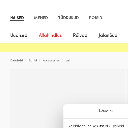
NAISED
MEHED
TÜDRUKUD
POISID
Uudised
Allahindlus
Rõivad
Jalanõud
Koduleht
Sallid
Accessories
sall
Nõusolek
Veebilehel on kasutatud küpsiseid.