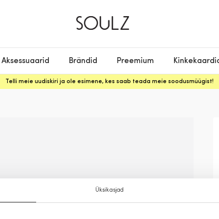
Aksessuaarid
Brändid
Preemium
Kinkekaardi
Telli meie uudiskiri ja ole esimene, kes saab teada meie soodusmüügist!
Üksikasjad