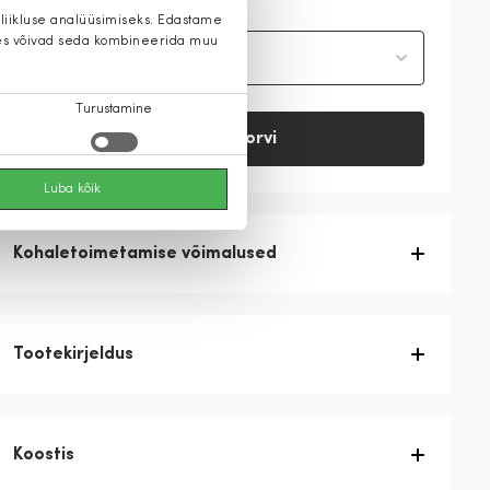
 liikluse analüüsimiseks. Edastame
 kes võivad seda kombineerida muu
Vali suurus
Turustamine
Lisa ostukorvi
Luba kõik
Kohaletoimetamise võimalused
Tootekirjeldus
Koostis