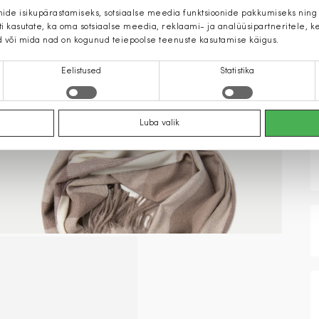
mide isikupärastamiseks, sotsiaalse meedia funktsioonide pakkumiseks ning
iti kasutate, ka oma sotsiaalse meedia, reklaami- ja analüüsipartneritele,
d või mida nad on kogunud teiepoolse teenuste kasutamise käigus.
Eelistused
Statistika
Luba valik