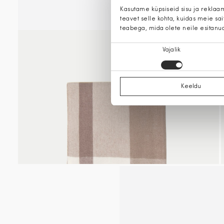
Kasutame küpsiseid sisu ja reklaa
teavet selle kohta, kuidas meie sa
teabega, mida olete neile esitanu
Nõusoleku
Vajalik
valik
Keeldu