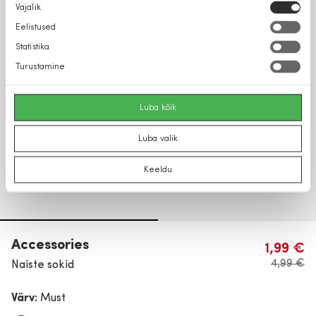
Nõusoleku
Vajalik
valik
Eelistused
Statistika
Turustamine
Luba kõik
Luba valik
Keeldu
Accessories
1,99 €
4,99 €
Naiste sokid
Värv:
Must