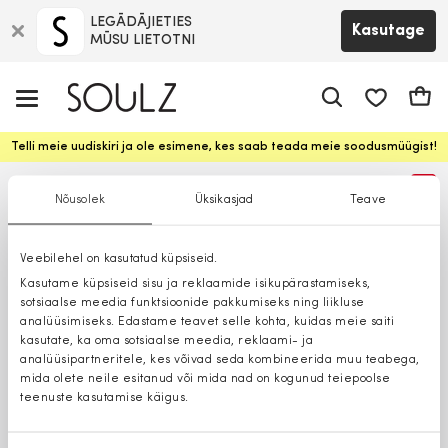
LEGĀDĀJIETIES
Kasutage
MŪSU LIETOTNI
app.shop.ui.
Ostuk
Telli meie uudiskiri ja ole esimene, kes saab teada meie soodusmüügist!
%
Nõusolek
Üksikasjad
Teave
Veebilehel on kasutatud küpsiseid.
Kasutame küpsiseid sisu ja reklaamide isikupärastamiseks,
sotsiaalse meedia funktsioonide pakkumiseks ning liikluse
analüüsimiseks. Edastame teavet selle kohta, kuidas meie saiti
kasutate, ka oma sotsiaalse meedia, reklaami- ja
analüüsipartneritele, kes võivad seda kombineerida muu teabega,
mida olete neile esitanud või mida nad on kogunud teiepoolse
teenuste kasutamise käigus.