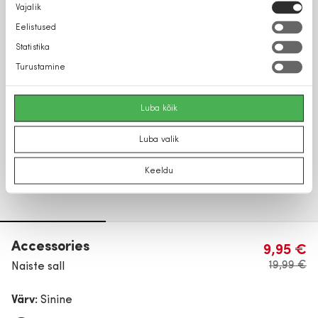
Nõusoleku
Vajalik
valik
Eelistused
Statistika
Turustamine
Luba kõik
Luba valik
Keeldu
Accessories
9,95 €
19,99 €
Naiste sall
Värv:
Sinine