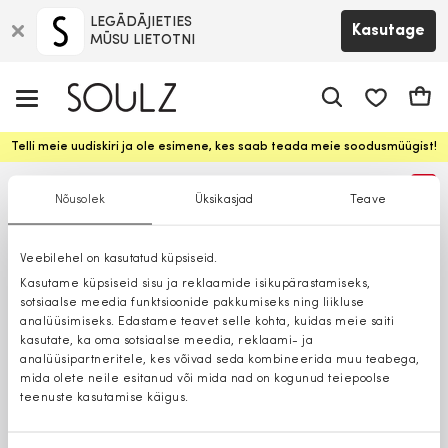
LEGĀDĀJIETIES
Kasutage
MŪSU LIETOTNI
app.shop.ui.
Ostuk
Telli meie uudiskiri ja ole esimene, kes saab teada meie soodusmüügist!
%
Nõusolek
Üksikasjad
Teave
Veebilehel on kasutatud küpsiseid.
Kasutame küpsiseid sisu ja reklaamide isikupärastamiseks,
sotsiaalse meedia funktsioonide pakkumiseks ning liikluse
analüüsimiseks. Edastame teavet selle kohta, kuidas meie saiti
kasutate, ka oma sotsiaalse meedia, reklaami- ja
analüüsipartneritele, kes võivad seda kombineerida muu teabega,
mida olete neile esitanud või mida nad on kogunud teiepoolse
teenuste kasutamise käigus.