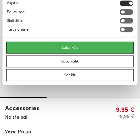
Nõusoleku
Vajalik
valik
Eelistused
Statistika
Turustamine
Luba kõik
Luba valik
Keeldu
Accessories
9,95 €
19,99 €
Naiste sall
Värv:
Pruun