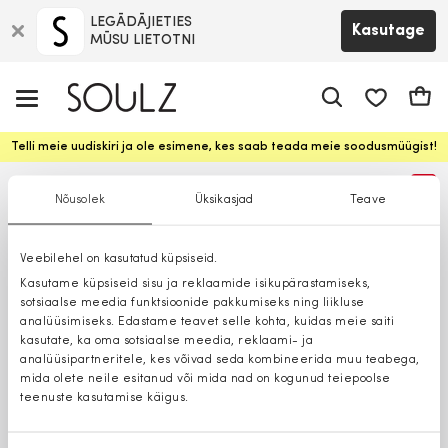
LEGĀDĀJIETIES
Kasutage
MŪSU LIETOTNI
app.shop.ui.
Ostuk
Telli meie uudiskiri ja ole esimene, kes saab teada meie soodusmüügist!
%
Nõusolek
Üksikasjad
Teave
Veebilehel on kasutatud küpsiseid.
Kasutame küpsiseid sisu ja reklaamide isikupärastamiseks,
sotsiaalse meedia funktsioonide pakkumiseks ning liikluse
analüüsimiseks. Edastame teavet selle kohta, kuidas meie saiti
kasutate, ka oma sotsiaalse meedia, reklaami- ja
analüüsipartneritele, kes võivad seda kombineerida muu teabega,
mida olete neile esitanud või mida nad on kogunud teiepoolse
teenuste kasutamise käigus.