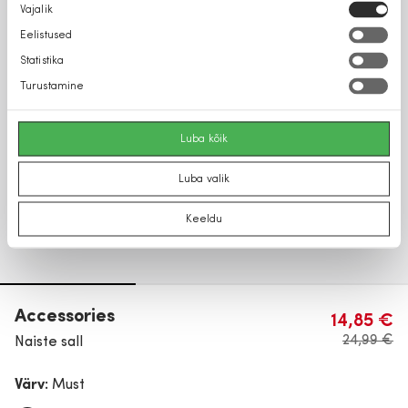
Nõusoleku
Vajalik
valik
Eelistused
Statistika
Turustamine
Luba kõik
Luba valik
Keeldu
Accessories
14,85 €
24,99 €
Naiste sall
Värv:
Must