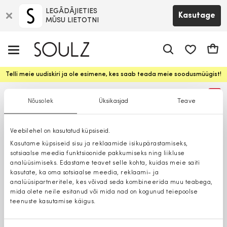
LEGĀDĀJIETIES
Kasutage
MŪSU LIETOTNI
app.shop.ui.
Ostuk
Telli meie uudiskiri ja ole esimene, kes saab teada meie soodusmüügist!
%
Nõusolek
Üksikasjad
Teave
Veebilehel on kasutatud küpsiseid.
Kasutame küpsiseid sisu ja reklaamide isikupärastamiseks,
sotsiaalse meedia funktsioonide pakkumiseks ning liikluse
analüüsimiseks. Edastame teavet selle kohta, kuidas meie saiti
kasutate, ka oma sotsiaalse meedia, reklaami- ja
analüüsipartneritele, kes võivad seda kombineerida muu teabega,
mida olete neile esitanud või mida nad on kogunud teiepoolse
teenuste kasutamise käigus.