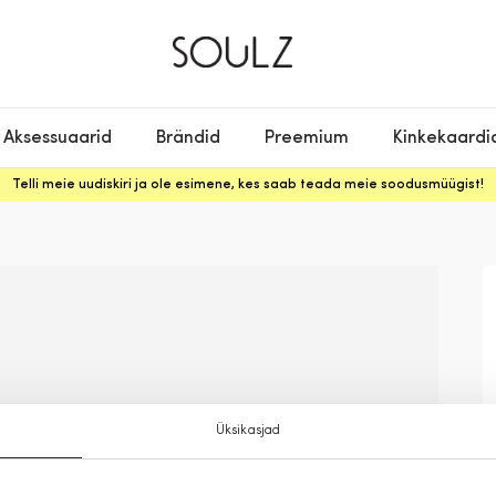
Aksessuaarid
Brändid
Preemium
Kinkekaardi
Telli meie uudiskiri ja ole esimene, kes saab teada meie soodusmüügist!
Üksikasjad