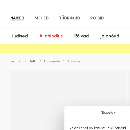
NAISED
MEHED
TÜDRUKUD
POISID
Uudised
Allahindlus
Rõivad
Jalanõud
Koduleht
Sallid
Accessories
Naiste sall
Nõusolek
Veebilehel on kasutatud küpsiseid.