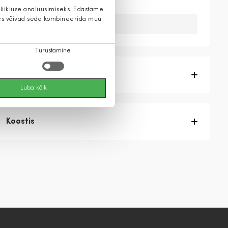
 liikluse analüüsimiseks. Edastame
 kes võivad seda kombineerida muu
Kahuks meil ei ole seda toodet.
Turustamine
Tootekirjeldus
Luba kõik
Koostis