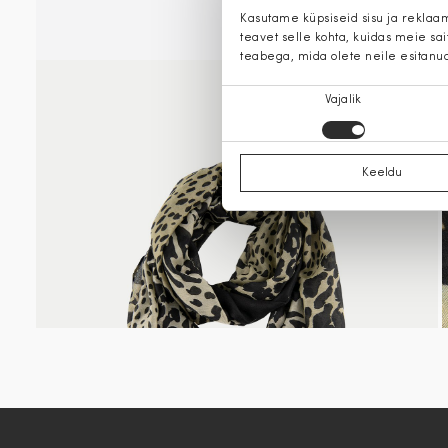
Kasutame küpsiseid sisu ja reklaa
teavet selle kohta, kuidas meie sa
teabega, mida olete neile esitanu
Nõusoleku
Vajalik
valik
Keeldu