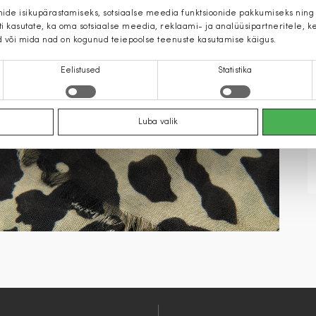
mide isikupärastamiseks, sotsiaalse meedia funktsioonide pakkumiseks ning
iti kasutate, ka oma sotsiaalse meedia, reklaami- ja analüüsipartneritele,
d või mida nad on kogunud teiepoolse teenuste kasutamise käigus.
Eelistused
Statistika
Luba valik