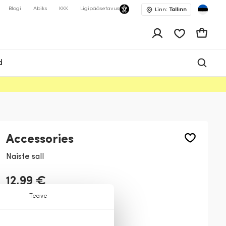
Blogi
Abiks
KKK
Ligipääsetavus
Linn:
Tallinn
app.shop.ui.wis
Ostukor
d
Accessories
Naiste sall
12,99 €
Teave
Värv:
Kollane
399