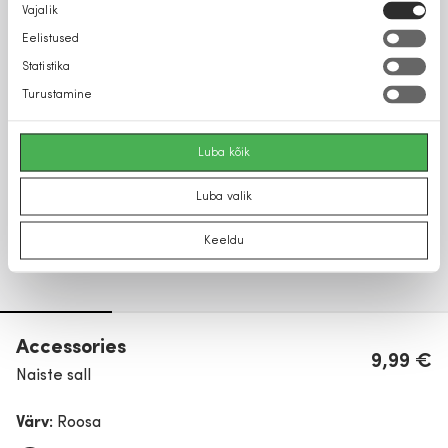
Nõusoleku
Vajalik
valik
Eelistused
Statistika
Turustamine
Luba kõik
Luba valik
Keeldu
Accessories
9,99 €
Naiste sall
Värv:
Roosa