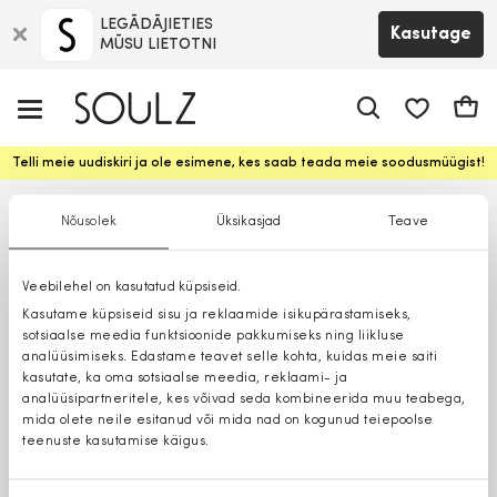
LEGĀDĀJIETIES
Kasutage
MŪSU LIETOTNI
app.shop.ui.
Ostuk
Telli meie uudiskiri ja ole esimene, kes saab teada meie soodusmüügist!
Nõusolek
Üksikasjad
Teave
Veebilehel on kasutatud küpsiseid.
Kasutame küpsiseid sisu ja reklaamide isikupärastamiseks,
sotsiaalse meedia funktsioonide pakkumiseks ning liikluse
analüüsimiseks. Edastame teavet selle kohta, kuidas meie saiti
kasutate, ka oma sotsiaalse meedia, reklaami- ja
analüüsipartneritele, kes võivad seda kombineerida muu teabega,
mida olete neile esitanud või mida nad on kogunud teiepoolse
teenuste kasutamise käigus.