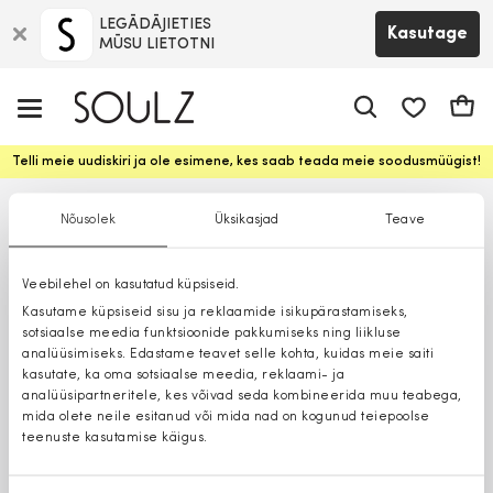
LEGĀDĀJIETIES
Kasutage
MŪSU LIETOTNI
app.shop.ui.
Ostuk
Telli meie uudiskiri ja ole esimene, kes saab teada meie soodusmüügist!
Nõusolek
Üksikasjad
Teave
Veebilehel on kasutatud küpsiseid.
Kasutame küpsiseid sisu ja reklaamide isikupärastamiseks,
sotsiaalse meedia funktsioonide pakkumiseks ning liikluse
analüüsimiseks. Edastame teavet selle kohta, kuidas meie saiti
kasutate, ka oma sotsiaalse meedia, reklaami- ja
analüüsipartneritele, kes võivad seda kombineerida muu teabega,
mida olete neile esitanud või mida nad on kogunud teiepoolse
teenuste kasutamise käigus.