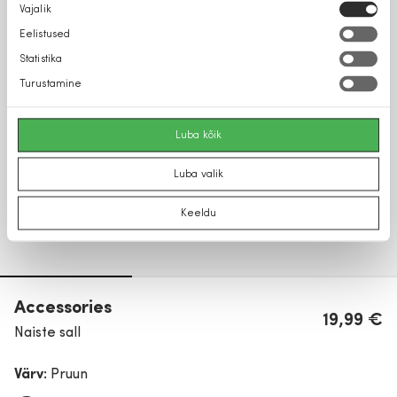
Nõusoleku
Vajalik
valik
Eelistused
Statistika
Turustamine
Luba kõik
Luba valik
Keeldu
Accessories
19,99 €
Naiste sall
Värv:
Pruun