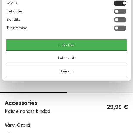
Nõusoleku
Vajalik
valik
Eelistused
Statistika
Turustamine
Luba kõik
Luba valik
Keeldu
Accessories
29,99 €
Naiste nahast kindad
Värv:
Oranž