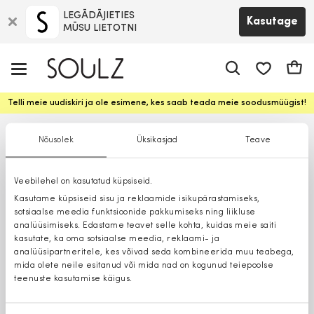
LEGĀDĀJIETIES
Kasutage
MŪSU LIETOTNI
app.shop.ui.
Ostuk
Telli meie uudiskiri ja ole esimene, kes saab teada meie soodusmüügist!
Nõusolek
Üksikasjad
Teave
Veebilehel on kasutatud küpsiseid.
Kasutame küpsiseid sisu ja reklaamide isikupärastamiseks,
sotsiaalse meedia funktsioonide pakkumiseks ning liikluse
analüüsimiseks. Edastame teavet selle kohta, kuidas meie saiti
kasutate, ka oma sotsiaalse meedia, reklaami- ja
analüüsipartneritele, kes võivad seda kombineerida muu teabega,
mida olete neile esitanud või mida nad on kogunud teiepoolse
teenuste kasutamise käigus.