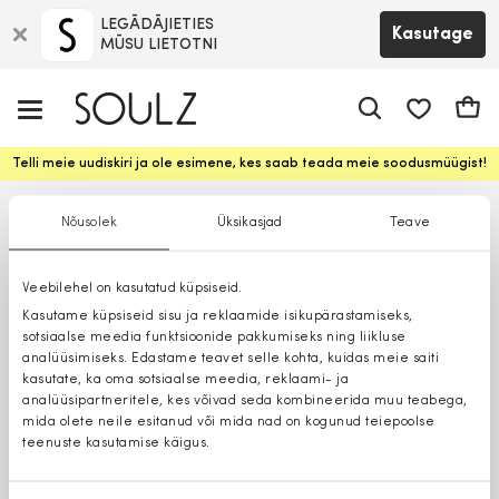
LEGĀDĀJIETIES
Kasutage
MŪSU LIETOTNI
app.shop.ui.
Ostuk
Telli meie uudiskiri ja ole esimene, kes saab teada meie soodusmüügist!
Nõusolek
Üksikasjad
Teave
Veebilehel on kasutatud küpsiseid.
Kasutame küpsiseid sisu ja reklaamide isikupärastamiseks,
sotsiaalse meedia funktsioonide pakkumiseks ning liikluse
analüüsimiseks. Edastame teavet selle kohta, kuidas meie saiti
kasutate, ka oma sotsiaalse meedia, reklaami- ja
analüüsipartneritele, kes võivad seda kombineerida muu teabega,
mida olete neile esitanud või mida nad on kogunud teiepoolse
teenuste kasutamise käigus.