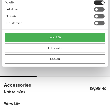
Nõusoleku
Vajalik
valik
Eelistused
Statistika
Turustamine
Luba kõik
Luba valik
Keeldu
Accessories
19,99 €
Naiste müts
Värv:
Liiv