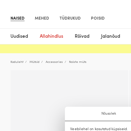
NAISED
MEHED
TÜDRUKUD
POISID
Uudised
Allahindlus
Rõivad
Jalanõud
Koduleht
Mütsid
Accessories
Naiste müts
Nõusolek
Veebilehel on kasutatud küpsiseid.