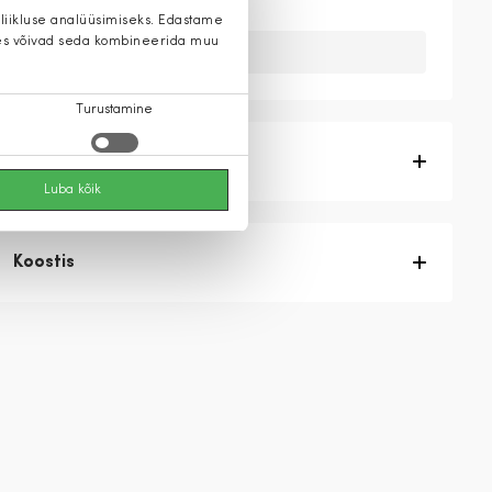
 liikluse analüüsimiseks. Edastame
 kes võivad seda kombineerida muu
Kahuks meil ei ole seda toodet.
Turustamine
Tootekirjeldus
Luba kõik
Koostis