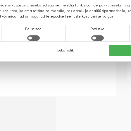
mide isikupärastamiseks, sotsiaalse meedia funktsioonide pakkumiseks ning
iti kasutate, ka oma sotsiaalse meedia, reklaami- ja analüüsipartneritele,
d või mida nad on kogunud teiepoolse teenuste kasutamise käigus.
Eelistused
Statistika
Luba valik