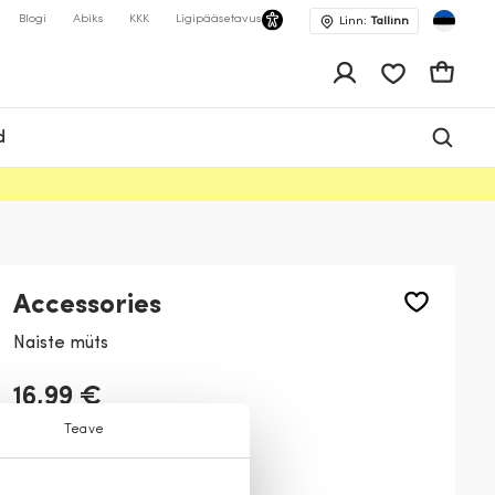
Blogi
Abiks
KKK
Ligipääsetavus
Linn:
Tallinn
app.shop.ui.wis
Ostukor
d
Accessories
Naiste müts
16,99 €
Teave
Värv:
Liiv
11