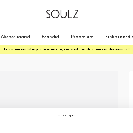
Aksessuaarid
Brändid
Preemium
Kinkekaardi
Telli meie uudiskiri ja ole esimene, kes saab teada meie soodusmüügist!
Üksikasjad