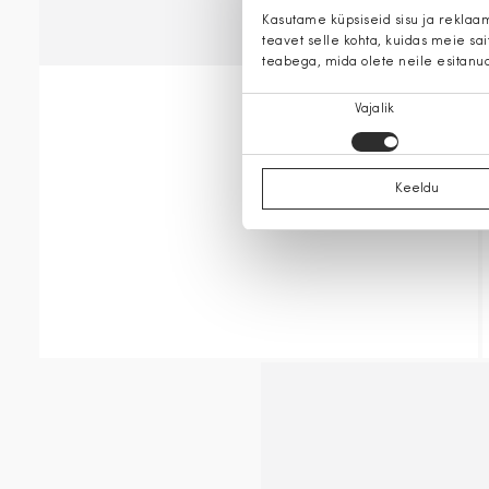
Kasutame küpsiseid sisu ja reklaa
teavet selle kohta, kuidas meie sa
teabega, mida olete neile esitanu
Nõusoleku
Vajalik
valik
Keeldu