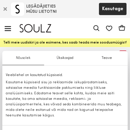
LEGĀDĀJIETIES
Kasutage
MŪSU LIETOTNI
app.shop.ui.
Ostuk
Telli meie uudiskiri ja ole esimene, kes saab teada meie soodusmüügist!
%
Nõusolek
Üksikasjad
Teave
Veebilehel on kasutatud küpsiseid.
Kasutame küpsiseid sisu ja reklaamide isikupärastamiseks,
sotsiaalse meedia funktsioonide pakkumiseks ning liikluse
analüüsimiseks. Edastame teavet selle kohta, kuidas meie saiti
kasutate, ka oma sotsiaalse meedia, reklaami- ja
analüüsipartneritele, kes võivad seda kombineerida muu teabega,
mida olete neile esitanud või mida nad on kogunud teiepoolse
teenuste kasutamise käigus.