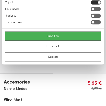
Nõusoleku
Vajalik
valik
Eelistused
Statistika
Turustamine
Luba kõik
Luba valik
Keeldu
Accessories
5,95 €
11,99 €
Naiste kindad
Värv:
Must