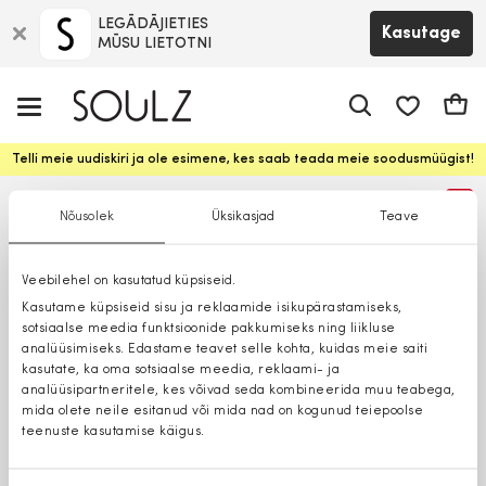
LEGĀDĀJIETIES
Kasutage
MŪSU LIETOTNI
app.shop.ui.
Ostuk
Telli meie uudiskiri ja ole esimene, kes saab teada meie soodusmüügist!
%
Nõusolek
Üksikasjad
Teave
Veebilehel on kasutatud küpsiseid.
Kasutame küpsiseid sisu ja reklaamide isikupärastamiseks,
sotsiaalse meedia funktsioonide pakkumiseks ning liikluse
analüüsimiseks. Edastame teavet selle kohta, kuidas meie saiti
kasutate, ka oma sotsiaalse meedia, reklaami- ja
analüüsipartneritele, kes võivad seda kombineerida muu teabega,
mida olete neile esitanud või mida nad on kogunud teiepoolse
teenuste kasutamise käigus.