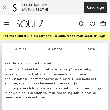
LEGĀDĀJIETIES
Kasutage
MŪSU LIETOTNI
app.shop.ui.
Ostuk
Telli meie uudiskiri ja ole esimene, kes saab teada meie soodusmüügist!
Nõusolek
Üksikasjad
Teave
Veebilehel on kasutatud küpsiseid.
Kasutame küpsiseid sisu ja reklaamide isikupärastamiseks,
sotsiaalse meedia funktsioonide pakkumiseks ning liikluse
analüüsimiseks. Edastame teavet selle kohta, kuidas meie saiti
kasutate, ka oma sotsiaalse meedia, reklaami- ja
analüüsipartneritele, kes võivad seda kombineerida muu teabega,
mida olete neile esitanud või mida nad on kogunud teiepoolse
teenuste kasutamise käigus.