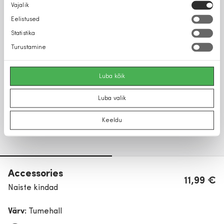
Nõusoleku
Vajalik
valik
Eelistused
Statistika
Turustamine
Luba kõik
Luba valik
Keeldu
Accessories
11,99 €
Naiste kindad
Värv:
Tumehall