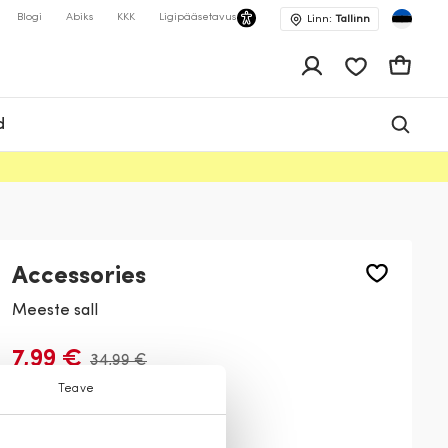
Blogi
Abiks
KKK
Ligipääsetavus
Linn:
Tallinn
app.shop.ui.wis
Ostukor
d
Accessories
Meeste sall
7,99 €
34,99 €
Teave
Värv:
Helehall
499