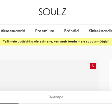
Aksessuaarid
Preemium
Brändid
Kinkekaardi
Telli meie uudiskiri ja ole esimene, kes saab teada meie soodusmüügist!
%
Üksikasjad