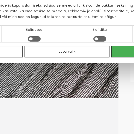
mide isikupärastamiseks, sotsiaalse meedia funktsioonide pakkumiseks ning
iti kasutate, ka oma sotsiaalse meedia, reklaami- ja analüüsipartneritele,
d või mida nad on kogunud teiepoolse teenuste kasutamise käigus.
Eelistused
Statistika
Luba valik