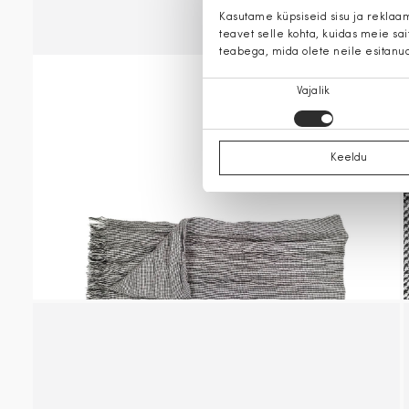
Kasutame küpsiseid sisu ja reklaa
teavet selle kohta, kuidas meie sa
teabega, mida olete neile esitanu
Nõusoleku
Vajalik
valik
Keeldu