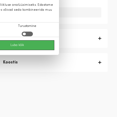
 liikluse analüüsimiseks. Edastame
 kes võivad seda kombineerida muu
Kahuks meil ei ole seda toodet.
Turustamine
Tootekirjeldus
Luba kõik
Koostis