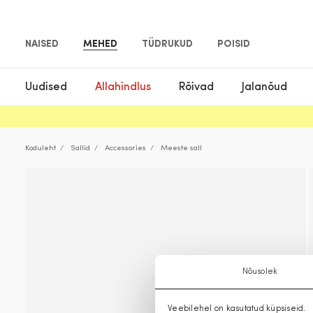
NAISED
MEHED
TÜDRUKUD
POISID
Uudised
Allahindlus
Rõivad
Jalanõud
Koduleht
Sallid
Accessories
Meeste sall
Nõusolek
Veebilehel on kasutatud küpsiseid.