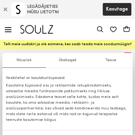
LEGĀDĀJIETIES
Kasutage
MŪSU LIETOTNI
app.shop.ui.
Ostuk
Telli meie uudiskiri ja ole esimene, kes saab teada meie soodusmüügist!
%
Nõusolek
Üksikasjad
Teave
Veebilehel on kasutatud küpsiseid.
Kasutame küpsiseid sisu ja reklaamide isikupärastamiseks,
sotsiaalse meedia funktsioonide pakkumiseks ning liikluse
analüüsimiseks. Edastame teavet selle kohta, kuidas meie saiti
kasutate, ka oma sotsiaalse meedia, reklaami- ja
analüüsipartneritele, kes võivad seda kombineerida muu teabega,
mida olete neile esitanud või mida nad on kogunud teiepoolse
teenuste kasutamise käigus.