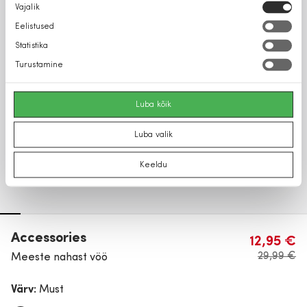
Nõusoleku
Vajalik
valik
Eelistused
Statistika
Turustamine
Luba kõik
Luba valik
Keeldu
Accessories
12,95 €
29,99 €
Meeste nahast vöö
Värv:
Must