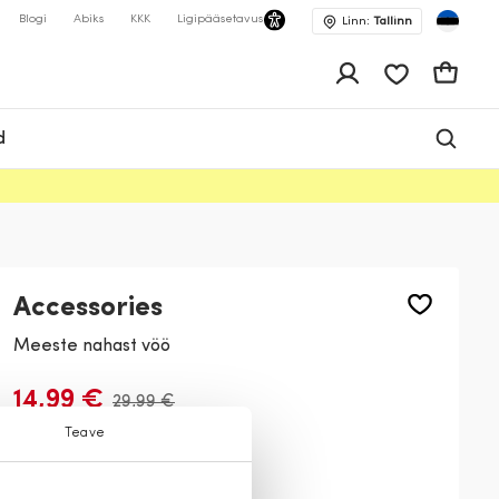
Blogi
Abiks
KKK
Ligipääsetavus
Linn:
Tallinn
app.shop.ui.wis
Ostukor
d
Accessories
Meeste nahast vöö
14,99 €
29,99 €
Teave
Värv:
Must
99