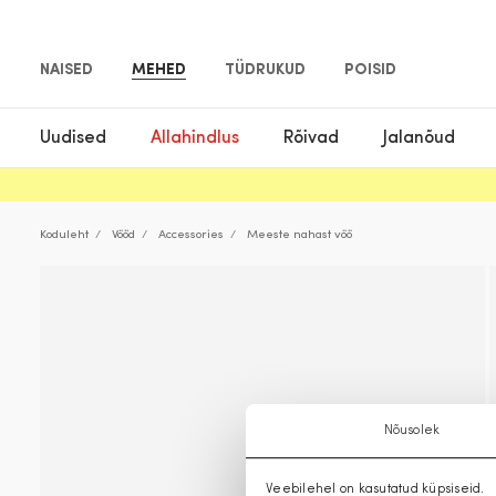
NAISED
MEHED
TÜDRUKUD
POISID
Uudised
Allahindlus
Rõivad
Jalanõud
Koduleht
Vööd
Accessories
Meeste nahast vöö
Nõusolek
Veebilehel on kasutatud küpsiseid.