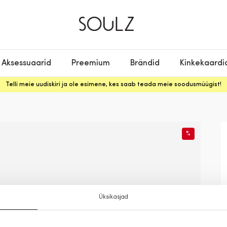
Aksessuaarid
Preemium
Brändid
Kinkekaardi
Telli meie uudiskiri ja ole esimene, kes saab teada meie soodusmüügist!
%
Üksikasjad