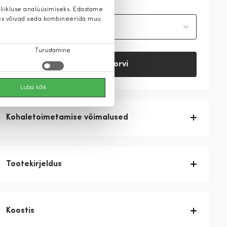
 liikluse analüüsimiseks. Edastame
 kes võivad seda kombineerida muu
Vali suurus
Turustamine
Lisa ostukorvi
Luba kõik
Kohaletoimetamise võimalused
Tootekirjeldus
Koostis