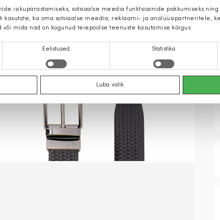
mide isikupärastamiseks, sotsiaalse meedia funktsioonide pakkumiseks ning
iti kasutate, ka oma sotsiaalse meedia, reklaami- ja analüüsipartneritele,
d või mida nad on kogunud teiepoolse teenuste kasutamise käigus.
Eelistused
Statistika
Luba valik