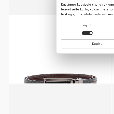
Kasutame küpsiseid sisu ja reklaa
teavet selle kohta, kuidas meie sa
teabega, mida olete neile esitanu
Nõusoleku
Vajalik
valik
Keeldu