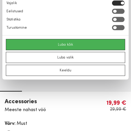
Nõusoleku
Vajalik
valik
Eelistused
Statistika
Turustamine
Luba kõik
Luba valik
Keeldu
Accessories
19,99 €
29,99 €
Meeste nahast vöö
Värv:
Must