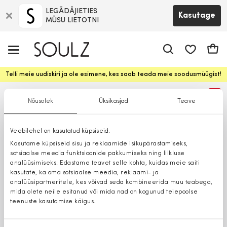
LEGĀDĀJIETIES
Kasutage
MŪSU LIETOTNI
app.shop.ui.
Ostuk
Telli meie uudiskiri ja ole esimene, kes saab teada meie soodusmüügist!
%
Nõusolek
Üksikasjad
Teave
Veebilehel on kasutatud küpsiseid.
Kasutame küpsiseid sisu ja reklaamide isikupärastamiseks,
sotsiaalse meedia funktsioonide pakkumiseks ning liikluse
analüüsimiseks. Edastame teavet selle kohta, kuidas meie saiti
kasutate, ka oma sotsiaalse meedia, reklaami- ja
analüüsipartneritele, kes võivad seda kombineerida muu teabega,
mida olete neile esitanud või mida nad on kogunud teiepoolse
teenuste kasutamise käigus.