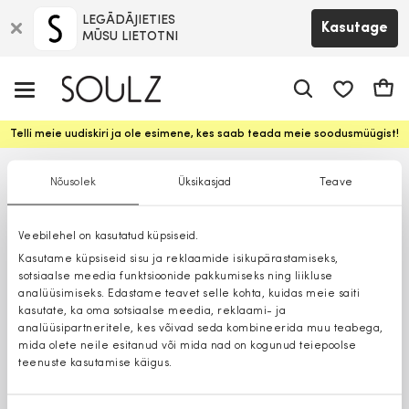
LEGĀDĀJIETIES
Kasutage
MŪSU LIETOTNI
app.shop.ui.
Ostuk
Telli meie uudiskiri ja ole esimene, kes saab teada meie soodusmüügist!
Nõusolek
Üksikasjad
Teave
Veebilehel on kasutatud küpsiseid.
Kasutame küpsiseid sisu ja reklaamide isikupärastamiseks,
sotsiaalse meedia funktsioonide pakkumiseks ning liikluse
analüüsimiseks. Edastame teavet selle kohta, kuidas meie saiti
kasutate, ka oma sotsiaalse meedia, reklaami- ja
analüüsipartneritele, kes võivad seda kombineerida muu teabega,
mida olete neile esitanud või mida nad on kogunud teiepoolse
teenuste kasutamise käigus.