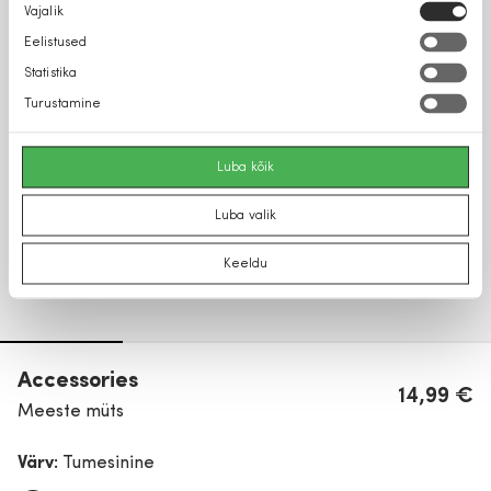
Nõusoleku
Vajalik
valik
Eelistused
Statistika
Turustamine
Luba kõik
Luba valik
Keeldu
Accessories
14,99 €
Meeste müts
Värv:
Tumesinine