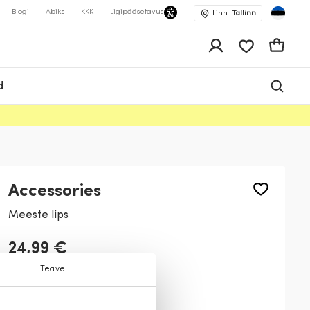
Blogi
Abiks
KKK
Ligipääsetavus
Linn:
Tallinn
app.shop.ui.wis
Ostukor
d
Accessories
Meeste lips
24,99 €
Teave
Värv:
Tumesinine
324