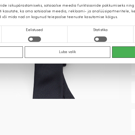
mide isikupärastamiseks, sotsiaalse meedia funktsioonide pakkumiseks ning
iti kasutate, ka oma sotsiaalse meedia, reklaami- ja analüüsipartneritele,
d või mida nad on kogunud teiepoolse teenuste kasutamise käigus.
Eelistused
Statistika
Luba valik