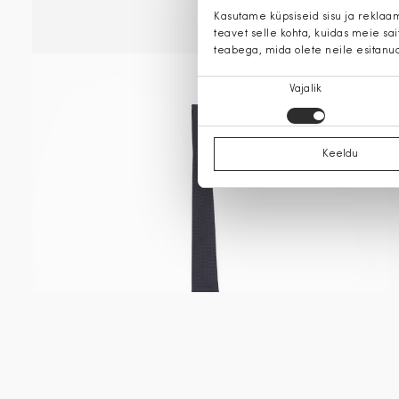
Kasutame küpsiseid sisu ja reklaa
teavet selle kohta, kuidas meie sa
teabega, mida olete neile esitanu
Nõusoleku
Vajalik
valik
Keeldu