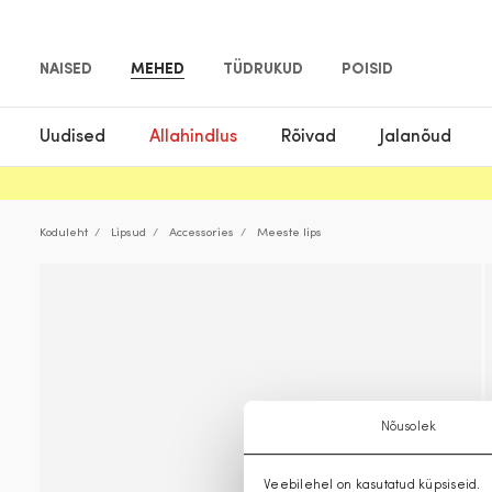
NAISED
MEHED
TÜDRUKUD
POISID
Uudised
Allahindlus
Rõivad
Jalanõud
Koduleht
Lipsud
Accessories
Meeste lips
Nõusolek
Veebilehel on kasutatud küpsiseid.