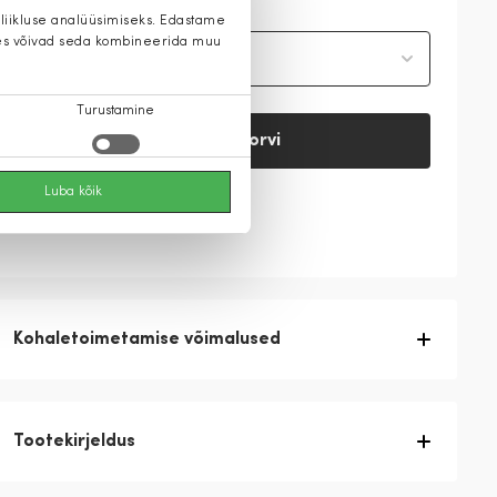
 liikluse analüüsimiseks. Edastame
 kes võivad seda kombineerida muu
Vali suurus
Turustamine
Lisa ostukorvi
Luba kõik
Vaata saadavust
Kohaletoimetamise võimalused
Tootekirjeldus