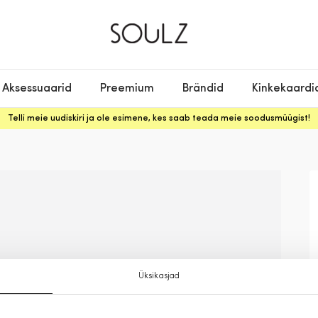
Aksessuaarid
Preemium
Brändid
Kinkekaardi
Telli meie uudiskiri ja ole esimene, kes saab teada meie soodusmüügist!
Üksikasjad