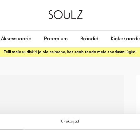
Aksessuaarid
Preemium
Brändid
Kinkekaardi
Telli meie uudiskiri ja ole esimene, kes saab teada meie soodusmüügist!
Üksikasjad