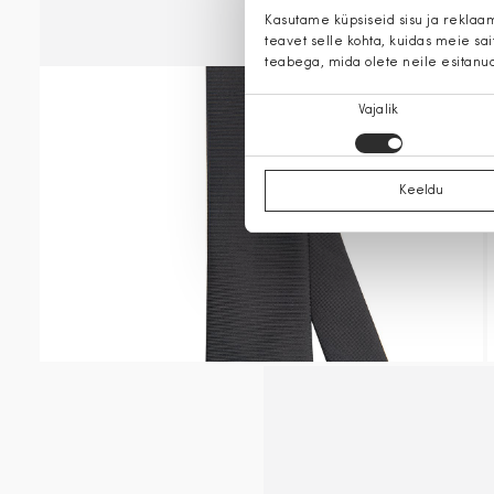
Kasutame küpsiseid sisu ja reklaa
teavet selle kohta, kuidas meie sa
teabega, mida olete neile esitanu
Nõusoleku
Vajalik
valik
Keeldu