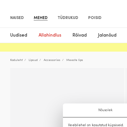
NAISED
MEHED
TÜDRUKUD
POISID
Uudised
Allahindlus
Rõivad
Jalanõud
Koduleht
Lipsud
Accessories
Meeste lips
Nõusolek
Veebilehel on kasutatud küpsiseid.