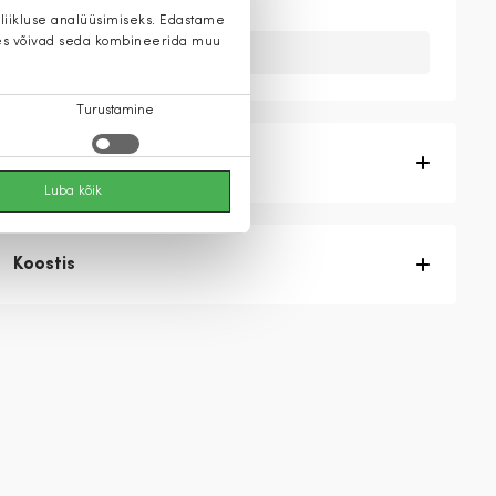
 liikluse analüüsimiseks. Edastame
 kes võivad seda kombineerida muu
Kahuks meil ei ole seda toodet.
Turustamine
Tootekirjeldus
Luba kõik
Koostis