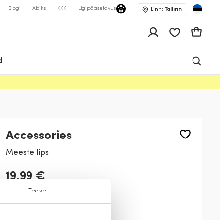
Blogi
Abiks
KKK
Ligipääsetavus
Linn:
Tallinn
app.shop.ui.wis
Ostukor
d
Accessories
Meeste lips
19,99 €
Teave
Värv:
Must
99