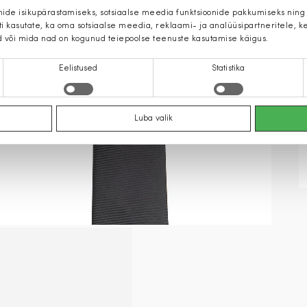
mide isikupärastamiseks, sotsiaalse meedia funktsioonide pakkumiseks ning
iti kasutate, ka oma sotsiaalse meedia, reklaami- ja analüüsipartneritele,
d või mida nad on kogunud teiepoolse teenuste kasutamise käigus.
Eelistused
Statistika
Luba valik