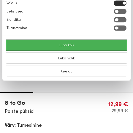
Nõusoleku
Vajalik
valik
Eelistused
Statistika
Turustamine
Luba kõik
Luba valik
Keeldu
8 to Go
12,99 €
29,99 €
Poiste püksid
Värv:
Tumesinine