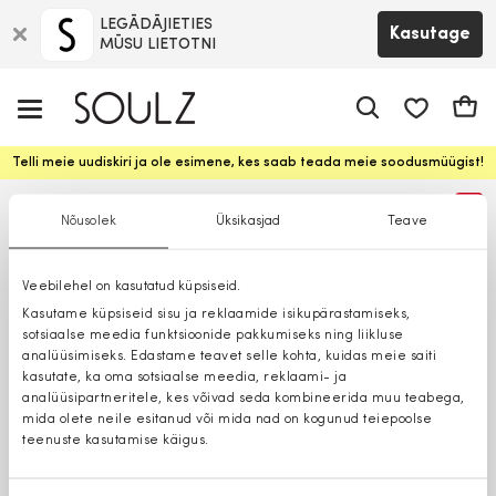
LEGĀDĀJIETIES
Kasutage
MŪSU LIETOTNI
app.shop.ui.
Ostuk
Telli meie uudiskiri ja ole esimene, kes saab teada meie soodusmüügist!
%
Nõusolek
Üksikasjad
Teave
Veebilehel on kasutatud küpsiseid.
Kasutame küpsiseid sisu ja reklaamide isikupärastamiseks,
sotsiaalse meedia funktsioonide pakkumiseks ning liikluse
analüüsimiseks. Edastame teavet selle kohta, kuidas meie saiti
kasutate, ka oma sotsiaalse meedia, reklaami- ja
analüüsipartneritele, kes võivad seda kombineerida muu teabega,
mida olete neile esitanud või mida nad on kogunud teiepoolse
teenuste kasutamise käigus.