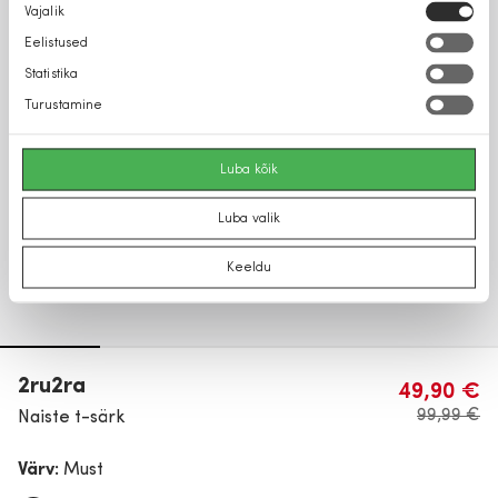
Nõusoleku
Vajalik
valik
Eelistused
Statistika
Turustamine
Luba kõik
Luba valik
Keeldu
2ru2ra
49,90 €
99,99 €
Naiste t-särk
Värv:
Must