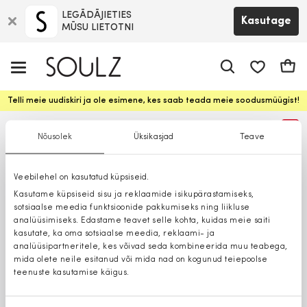
LEGĀDĀJIETIES
Kasutage
MŪSU LIETOTNI
app.shop.ui.
Ostuk
Telli meie uudiskiri ja ole esimene, kes saab teada meie soodusmüügist!
%
Nõusolek
Üksikasjad
Teave
Veebilehel on kasutatud küpsiseid.
Kasutame küpsiseid sisu ja reklaamide isikupärastamiseks,
sotsiaalse meedia funktsioonide pakkumiseks ning liikluse
analüüsimiseks. Edastame teavet selle kohta, kuidas meie saiti
kasutate, ka oma sotsiaalse meedia, reklaami- ja
analüüsipartneritele, kes võivad seda kombineerida muu teabega,
mida olete neile esitanud või mida nad on kogunud teiepoolse
teenuste kasutamise käigus.