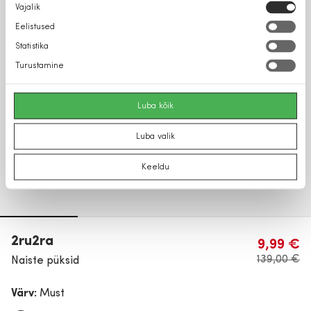
Nõusoleku
Vajalik
valik
Eelistused
Statistika
Turustamine
Luba kõik
Luba valik
Keeldu
2ru2ra
9,99 €
139,00 €
Naiste püksid
Värv:
Must