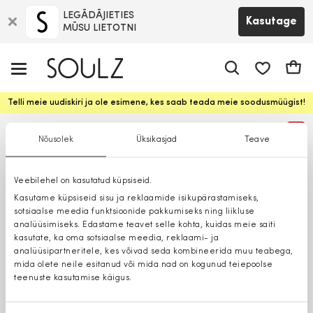
LEGĀDĀJIETIES
Kasutage
MŪSU LIETOTNI
app.shop.ui.
Ostuk
Telli meie uudiskiri ja ole esimene, kes saab teada meie soodusmüügist!
%
Nõusolek
Üksikasjad
Teave
Veebilehel on kasutatud küpsiseid.
Kasutame küpsiseid sisu ja reklaamide isikupärastamiseks,
sotsiaalse meedia funktsioonide pakkumiseks ning liikluse
analüüsimiseks. Edastame teavet selle kohta, kuidas meie saiti
kasutate, ka oma sotsiaalse meedia, reklaami- ja
analüüsipartneritele, kes võivad seda kombineerida muu teabega,
mida olete neile esitanud või mida nad on kogunud teiepoolse
teenuste kasutamise käigus.