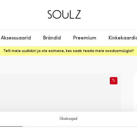
Aksessuaarid
Brändid
Preemium
Kinkekaardi
Telli meie uudiskiri ja ole esimene, kes saab teada meie soodusmüügist!
%
Üksikasjad