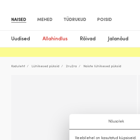
NAISED
MEHED
TÜDRUKUD
POISID
Uudised
Allahindlus
Rõivad
Jalanõud
Koduleht
Lühikesed püksid
2ru2ra
Naiste lühikesed püksid
Nõusolek
Veebilehel on kasutatud küpsiseid.