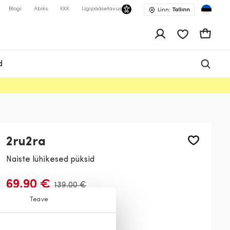
Blogi
Abiks
KKK
Ligipääsetavus
Linn:
Tallinn
app.shop.ui.wis
Ostukor
d
2ru2ra
Naiste lühikesed püksid
69,90 €
139,00 €
Teave
Värv:
Must
99
11