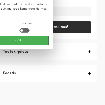
 liikluse analüüsimiseks. Edastame
 kes võivad seda kombineerida muu
Ajutiselt on toode laost otsas
Turustamine
Teavita, kui tagasi laos!
Luba kõik
Tootekirjeldus
Koostis