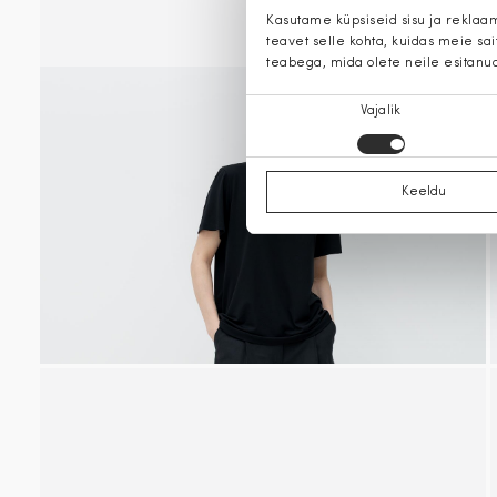
Kasutame küpsiseid sisu ja reklaa
teavet selle kohta, kuidas meie sa
teabega, mida olete neile esitanu
Nõusoleku
Vajalik
valik
Keeldu