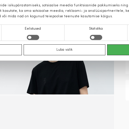
mide isikupärastamiseks, sotsiaalse meedia funktsioonide pakkumiseks ning
iti kasutate, ka oma sotsiaalse meedia, reklaami- ja analüüsipartneritele,
d või mida nad on kogunud teiepoolse teenuste kasutamise käigus.
Eelistused
Statistika
Luba valik