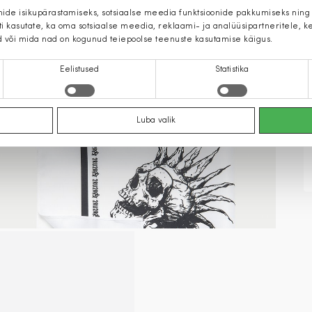
mide isikupärastamiseks, sotsiaalse meedia funktsioonide pakkumiseks ning
iti kasutate, ka oma sotsiaalse meedia, reklaami- ja analüüsipartneritele,
d või mida nad on kogunud teiepoolse teenuste kasutamise käigus.
Eelistused
Statistika
Luba valik