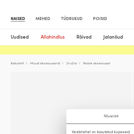
NAISED
MEHED
TÜDRUKUD
POISID
Uudised
Allahindlus
Rõivad
Jalanõud
Koduleht
Muud aksessuaarid
2ru2ra
Naiste aksessuaar
Nõusolek
Veebilehel on kasutatud küpsiseid.