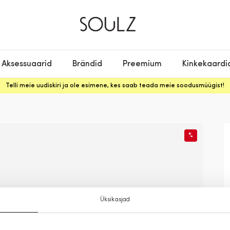
Aksessuaarid
Brändid
Preemium
Kinkekaardi
Telli meie uudiskiri ja ole esimene, kes saab teada meie soodusmüügist!
%
Üksikasjad