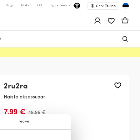
Blogi
Abiks
KKK
Ligipääsetavus
Linn:
Tallinn
app.shop.ui.wis
Ostukor
d
2ru2ra
Naiste aksessuaar
7,99 €
49,99 €
Teave
Värv:
Valge
99