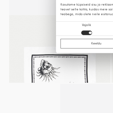
Kasutame küpsiseid sisu ja reklaa
teavet selle kohta, kuidas meie sa
teabega, mida olete neile esitanu
Nõusoleku
Vajalik
valik
Keeldu