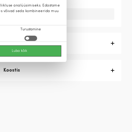
 liikluse analüüsimiseks. Edastame
 kes võivad seda kombineerida muu
Kahuks meil ei ole seda toodet.
Turustamine
Tootekirjeldus
Luba kõik
Koostis