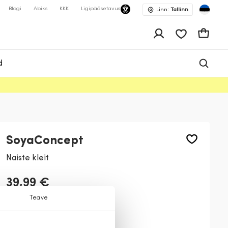
Blogi
Abiks
KKK
Ligipääsetavus
Linn:
Tallinn
app.shop.ui.wis
Ostukor
d
SoyaConcept
Naiste kleit
39,99 €
Teave
Värv:
Must
9999
6910
99110
6260