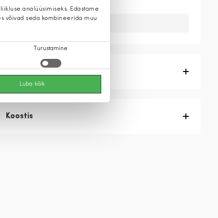
 liikluse analüüsimiseks. Edastame
 kes võivad seda kombineerida muu
Kahuks meil ei ole seda toodet.
Turustamine
Tootekirjeldus
Luba kõik
Koostis