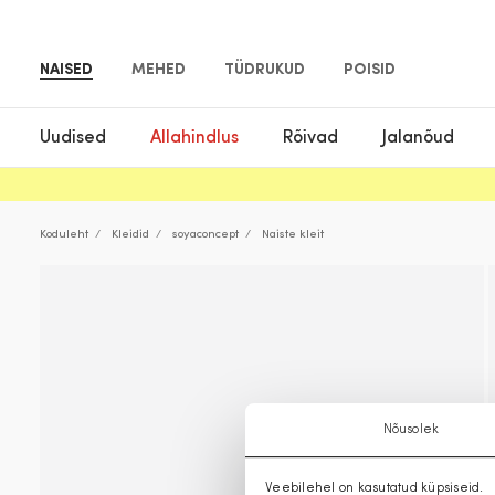
NAISED
MEHED
TÜDRUKUD
POISID
Uudised
Allahindlus
Rõivad
Jalanõud
Koduleht
Kleidid
soyaconcept
Naiste kleit
Nõusolek
Veebilehel on kasutatud küpsiseid.