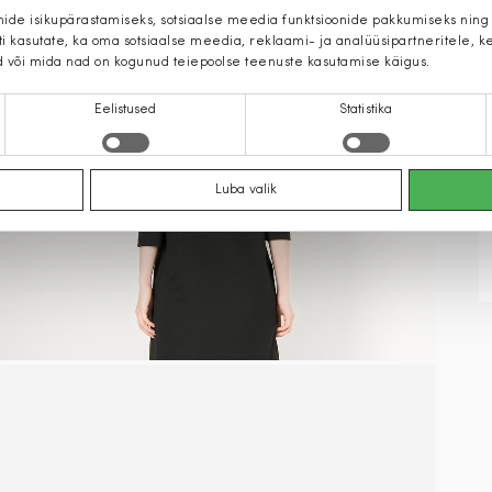
mide isikupärastamiseks, sotsiaalse meedia funktsioonide pakkumiseks ning
iti kasutate, ka oma sotsiaalse meedia, reklaami- ja analüüsipartneritele,
d või mida nad on kogunud teiepoolse teenuste kasutamise käigus.
Eelistused
Statistika
Luba valik