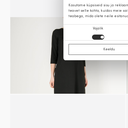
Kasutame küpsiseid sisu ja reklaa
teavet selle kohta, kuidas meie sa
teabega, mida olete neile esitanu
Nõusoleku
Vajalik
valik
Keeldu