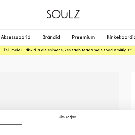
Aksessuaarid
Brändid
Preemium
Kinkekaardi
Telli meie uudiskiri ja ole esimene, kes saab teada meie soodusmüügist!
Üksikasjad