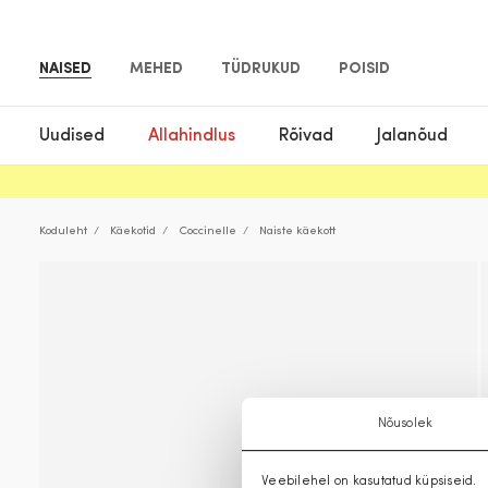
NAISED
MEHED
TÜDRUKUD
POISID
Uudised
Allahindlus
Rõivad
Jalanõud
Koduleht
Käekotid
Coccinelle
Naiste käekott
Nõusolek
Veebilehel on kasutatud küpsiseid.