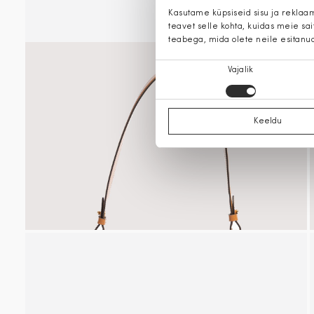
Kasutame küpsiseid sisu ja reklaa
teavet selle kohta, kuidas meie sa
teabega, mida olete neile esitanu
Nõusoleku
Vajalik
valik
Keeldu