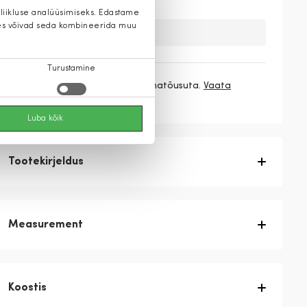
 liikluse analüüsimiseks. Edastame
 kes võivad seda kombineerida muu
Kahuks meil ei ole seda toodet.
Turustamine
3 makset
83,00 €
/ kuu ilma hinnatõusuta.
Vaata
rohkem
Luba kõik
Tootekirjeldus
Measurement
Koostis