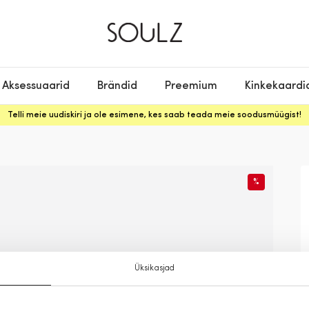
Aksessuaarid
Brändid
Preemium
Kinkekaardi
Telli meie uudiskiri ja ole esimene, kes saab teada meie soodusmüügist!
%
Üksikasjad