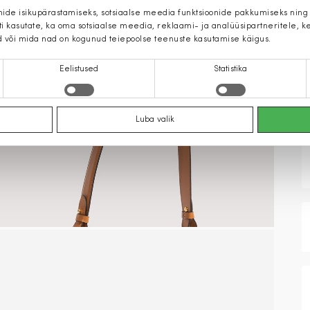
mide isikupärastamiseks, sotsiaalse meedia funktsioonide pakkumiseks ning
iti kasutate, ka oma sotsiaalse meedia, reklaami- ja analüüsipartneritele,
d või mida nad on kogunud teiepoolse teenuste kasutamise käigus.
Eelistused
Statistika
Luba valik