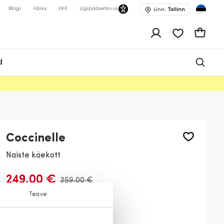
Blogi
Abiks
KKK
Ligipääsetavus
Linn:
Tallinn
app.shop.ui.wis
Ostukor
d
Coccinelle
Naiste käekott
249,00 €
359,00 €
Teave
Värv:
Pruun
W12
001