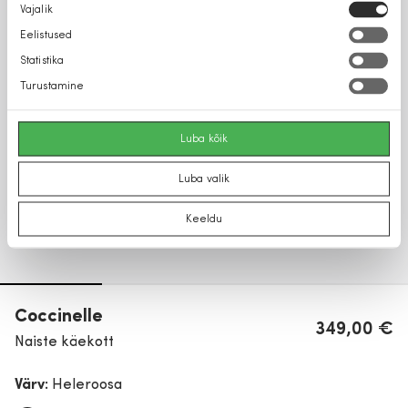
Nõusoleku
Vajalik
valik
Eelistused
Statistika
Turustamine
Luba kõik
Luba valik
Keeldu
Coccinelle
349,00 €
Naiste käekott
Värv:
Heleroosa