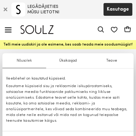
LEGĀDĀJIETIES
Kasutage
MŪSU LIETOTNI
app.shop.ui.
Ostuk
Telli meie uudiskiri ja ole esimene, kes saab teada meie soodusmüügist!
Nõusolek
Üksikasjad
Teave
Veebilehel on kasutatud küpsiseid.
Kasutame küpsiseid sisu ja reklaamide isikupärastamiseks,
sotsiaalse meedia funktsioonide pakkumiseks ning liikluse
analüüsimiseks. Edastame teavet selle kohta, kuidas meie saiti
kasutate, ka oma sotsiaalse meedia, reklaami- ja
analüüsipartneritele, kes võivad seda kombineerida muu teabega,
mida olete neile esitanud või mida nad on kogunud teiepoolse
teenuste kasutamise käigus.