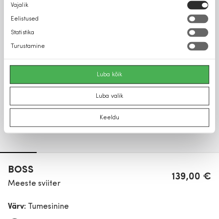
Nõusoleku
Vajalik
valik
Eelistused
Statistika
Turustamine
Luba kõik
Luba valik
Keeldu
BOSS
139,00 €
Meeste sviiter
Värv:
Tumesinine