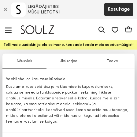
LEGĀDĀJIETIES
Kasutage
MŪSU LIETOTNI
app.shop.ui.
Ostuk
Telli meie uudiskiri ja ole esimene, kes saab teada meie soodusmüügist!
Nõusolek
Üksikasjad
Teave
Veebilehel on kasutatud küpsiseid.
Kasutame küpsiseid sisu ja reklaamide isikupärastamiseks,
sotsiaalse meedia funktsioonide pakkumiseks ning liikluse
analüüsimiseks. Edastame teavet selle kohta, kuidas meie saiti
kasutate, ka oma sotsiaalse meedia, reklaami- ja
analüüsipartneritele, kes võivad seda kombineerida muu teabega,
mida olete neile esitanud või mida nad on kogunud teiepoolse
teenuste kasutamise käigus.